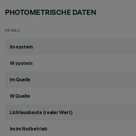
PHOTOMETRISCHE DATEN
DETAILS
lm system
W system
lm Quelle
W Quelle
Lichtausbeute (realer Wert)
lm im Notbetrieb