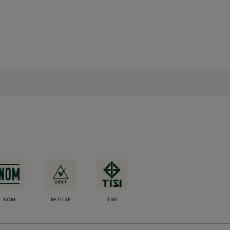
NOM
RETILAP
TISI