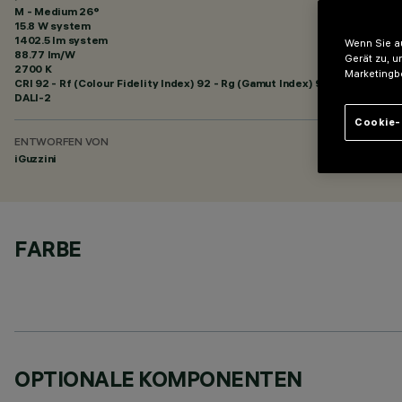
M - Medium 26°
15.8 W system
1402.5 lm system
Wenn Sie au
88.77 lm/W
Gerät zu, u
2700 K
Marketingb
CRI
92
- Rf (Colour Fidelity Index) 92 - Rg (Gamut Index) 99
DALI-2
Cookie-
ENTWORFEN VON
iGuzzini
FARBE
OPTIONALE KOMPONENTEN