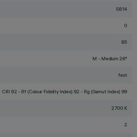
5814
0
85
M - Medium 26°
fest
CRI
92
- Rf (Colour Fidelity Index) 92 - Rg (Gamut Index) 99
2700 K
2