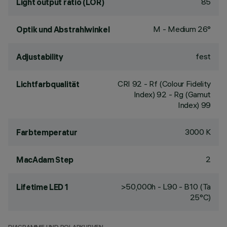
85
Light output ratio (LOR)
M - Medium 26°
Optik und Abstrahlwinkel
fest
Adjustability
CRI
92
- Rf (Colour Fidelity
Lichtfarbqualität
Index) 92 - Rg (Gamut
Index) 99
3000 K
Farbtemperatur
2
MacAdam Step
>50,000h - L90 - B10 (Ta
Lifetime LED 1
25°C)