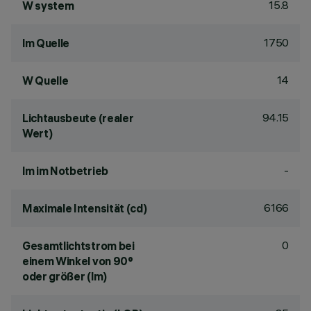
15.8
W system
1750
lm Quelle
14
W Quelle
94.15
Lichtausbeute (realer
Wert)
-
lm im Notbetrieb
6166
Maximale Intensität (cd)
0
Gesamtlichtstrom bei
einem Winkel von 90°
oder größer (lm)