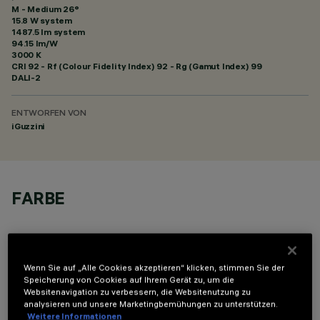
M - Medium 26°
15.8 W system
1487.5 lm system
94.15 lm/W
3000 K
CRI
92
- Rf (Colour Fidelity Index) 92 - Rg (Gamut Index) 99
DALI-2
ENTWORFEN VON
iGuzzini
FARBE
Wenn Sie auf „Alle Cookies akzeptieren“ klicken, stimmen Sie der
Speicherung von Cookies auf Ihrem Gerät zu, um die
Websitenavigation zu verbessern, die Websitenutzung zu
OPTIONALE KOMPONENTEN
analysieren und unsere Marketingbemühungen zu unterstützen.
Weitere Informationen