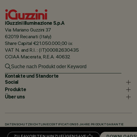
iGuzzini illuminazione S.p.A
Via Mariano Guzzini 37
62019 Recanati (Italy)
Share Capital €21.050.000,00 i.v.
VAT N. and R.I. : (IT)00082630435
CCIAA Macerata, R.E.A. 40632
Kontakte und Standorte
Social
Produkte
Über uns
DATENSCHUTZRICHTLINIE
CERTIFICATIONS
5 JAHRE PRODUKTGARANTIE
HINWEISGEBERSYSTEM
COOKIE POLICY
ACCESSIBILITY STATEMENT
ZU FAVORITEN HINZUFÜGEN
SAVE
DOWNLOADS