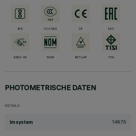
BIS
CCC S&E
CE
EAC
ENEC-03
NOM
RETILAP
TISI
PHOTOMETRISCHE DATEN
DETAILS
1487.5
lm system