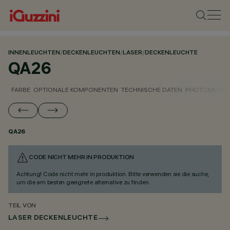
INNENLEUCHTEN
/
DECKENLEUCHTEN
/
LASER
/
DECKENLEUCHTE
QA26
FARBE
OPTIONALE KOMPONENTEN
TECHNISCHE DATEN
PHOTOMETRIS
QA26
CODE NICHT MEHR IN PRODUKTION
Achtung! Code nicht mehr in produktion. Bitte verwenden sie die suche,
um die am besten geeignete alternative zu finden.
TEIL VON
LASER DECKENLEUCHTE