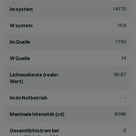
1417.5
lm system
15.6
W system
1750
lm Quelle
14
W Quelle
90.87
Lichtausbeute (realer
Wert)
-
lm im Notbetrieb
6096
Maximale Intensität (cd)
0
Gesamtlichtstrom bei