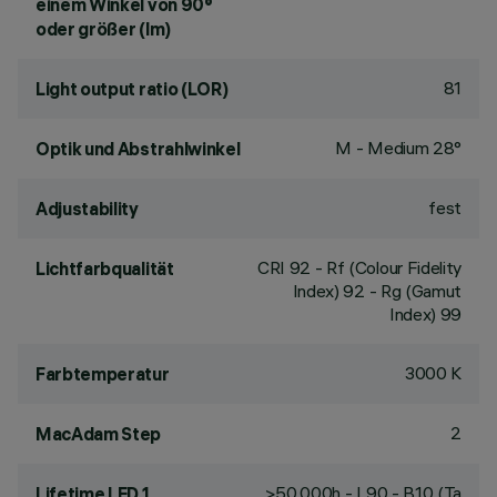
einem Winkel von 90°
oder größer (lm)
81
Light output ratio (LOR)
M - Medium 28°
Optik und Abstrahlwinkel
fest
Adjustability
CRI
92
- Rf (Colour Fidelity
Lichtfarbqualität
Index) 92 - Rg (Gamut
Index) 99
3000 K
Farbtemperatur
2
MacAdam Step
>50,000h - L90 - B10 (Ta
Lifetime LED 1