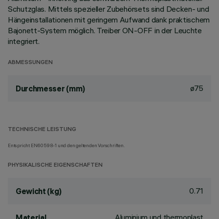
Schutzglas. Mittels spezieller Zubehörsets sind Decken- und
Hängeinstallationen mit geringem Aufwand dank praktischem
Bajonett-System möglich. Treiber ON-OFF in der Leuchte
integriert.
ABMESSUNGEN
ø75
Durchmesser (mm)
TECHNISCHE LEISTUNG
Entspricht EN60598-1 und den geltenden Vorschriften.
PHYSIKALISCHE EIGENSCHAFTEN
0.71
Gewicht (kg)
Aluminium und thermoplast
Material