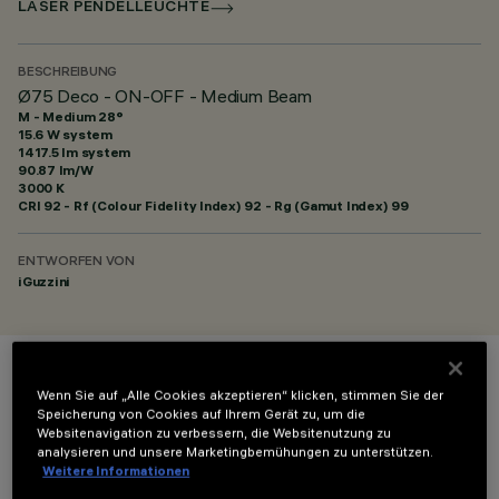
LASER PENDELLEUCHTE
BESCHREIBUNG
Ø75 Deco - ON-OFF - Medium Beam
M - Medium 28°
15.6 W system
1417.5 lm system
90.87 lm/W
3000 K
CRI
92
- Rf (Colour Fidelity Index) 92 - Rg (Gamut Index) 99
ENTWORFEN VON
iGuzzini
FARBE
Wenn Sie auf „Alle Cookies akzeptieren“ klicken, stimmen Sie der
Speicherung von Cookies auf Ihrem Gerät zu, um die
Websitenavigation zu verbessern, die Websitenutzung zu
analysieren und unsere Marketingbemühungen zu unterstützen.
Weitere Informationen