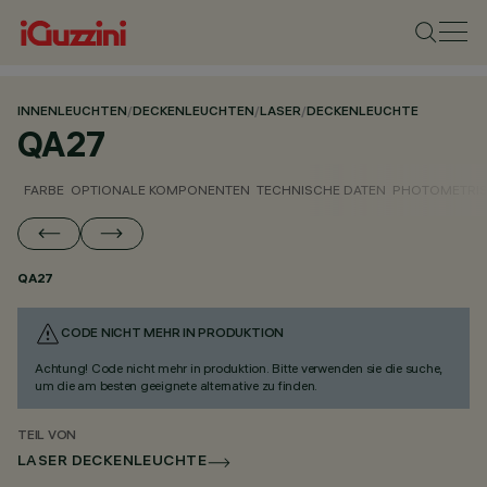
INNENLEUCHTEN
/
DECKENLEUCHTEN
/
LASER
/
DECKENLEUCHTE
QA27
FARBE
OPTIONALE KOMPONENTEN
TECHNISCHE DATEN
PHOTOMETRIS
QA27
CODE NICHT MEHR IN PRODUKTION
Achtung! Code nicht mehr in produktion. Bitte verwenden sie die suche,
um die am besten geeignete alternative zu finden.
TEIL VON
LASER DECKENLEUCHTE