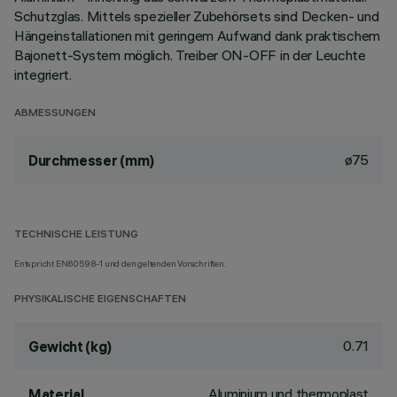
Schutzglas. Mittels spezieller Zubehörsets sind Decken- und
Hängeinstallationen mit geringem Aufwand dank praktischem
Bajonett-System möglich. Treiber ON-OFF in der Leuchte
integriert.
ABMESSUNGEN
ø75
Durchmesser (mm)
TECHNISCHE LEISTUNG
Entspricht EN60598-1 und den geltenden Vorschriften.
PHYSIKALISCHE EIGENSCHAFTEN
0.71
Gewicht (kg)
Aluminium und thermoplast
Material