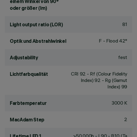
einem Winkel von 90°
oder größer (lm)
81
Light output ratio (LOR)
F - Flood 42°
Optik und Abstrahlwinkel
fest
Adjustability
CRI
92
- Rf (Colour Fidelity
Lichtfarbqualität
Index) 92 - Rg (Gamut
Index) 99
3000 K
Farbtemperatur
2
MacAdam Step
>50,000h - L90 - B10 (Ta
Lifetime LED 1