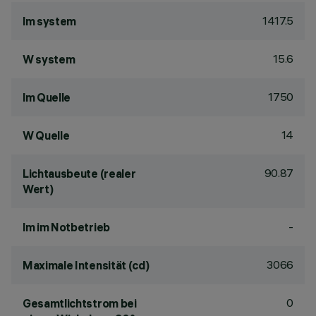
1417.5
lm system
15.6
W system
1750
lm Quelle
14
W Quelle
90.87
Lichtausbeute (realer
Wert)
-
lm im Notbetrieb
3066
Maximale Intensität (cd)
0
Gesamtlichtstrom bei