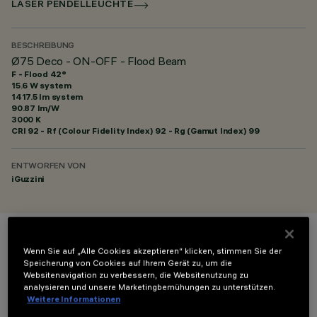
LASER PENDELLEUCHTE
BESCHREIBUNG
Ø75 Deco - ON-OFF - Flood Beam
F - Flood 42°
15.6 W system
1417.5 lm system
90.87 lm/W
3000 K
CRI
92
- Rf (Colour Fidelity Index) 92 - Rg (Gamut Index) 99
ENTWORFEN VON
iGuzzini
FARBE
Wenn Sie auf „Alle Cookies akzeptieren“ klicken, stimmen Sie der
Speicherung von Cookies auf Ihrem Gerät zu, um die
Websitenavigation zu verbessern, die Websitenutzung zu
analysieren und unsere Marketingbemühungen zu unterstützen.
Weitere Informationen