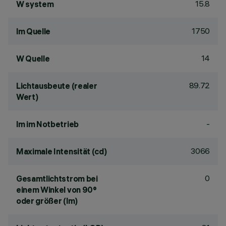
15.8
W system
1750
lm Quelle
14
W Quelle
89.72
Lichtausbeute (realer
Wert)
-
lm im Notbetrieb
3066
Maximale Intensität (cd)
0
Gesamtlichtstrom bei
einem Winkel von 90°
oder größer (lm)