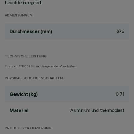
Leuchte integriert.
ABMESSUNGEN
ø75
Durchmesser (mm)
TECHNISCHE LEISTUNG
Entspricht EN60598-1 und den geltenden Vorschriften.
PHYSIKALISCHE EIGENSCHAFTEN
0.71
Gewicht (kg)
Aluminium und thermoplast
Material
PRODUKTZERTIFIZIERUNG