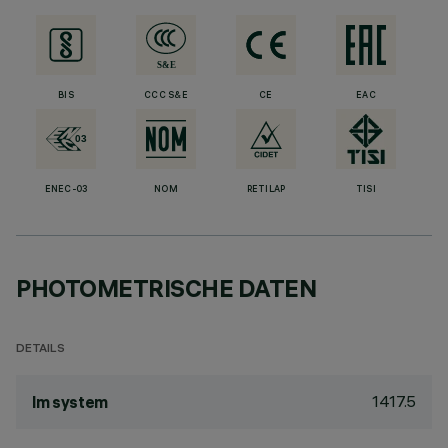
BIS
CCC S&E
CE
EAC
ENEC-03
NOM
RETILAP
TISI
PHOTOMETRISCHE DATEN
DETAILS
1417.5
lm system