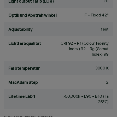
81
Light output ratio (LOR)
F - Flood 42°
Optik und Abstrahlwinkel
fest
Adjustability
CRI
92
- Rf (Colour Fidelity
Lichtfarbqualität
Index) 92 - Rg (Gamut
Index) 99
3000 K
Farbtemperatur
2
MacAdam Step
>50,000h - L90 - B10 (Ta
Lifetime LED 1
25°C)