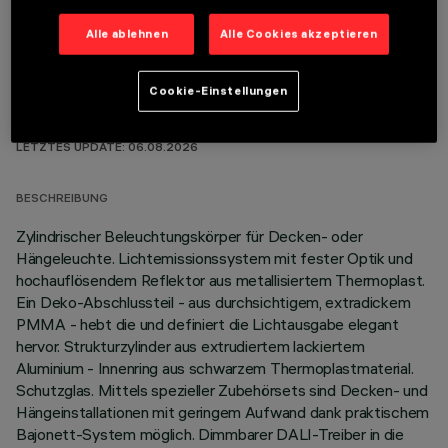
Alle ablehnen
Alle Cookies akzeptieren
Cookie-Einstellungen
TECHNISCHE DATEN
LETZTES UPDATE: 06.08.2026
BESCHREIBUNG
Zylindrischer Beleuchtungskörper für Decken- oder
Hängeleuchte. Lichtemissionssystem mit fester Optik und
hochauflösendem Reflektor aus metallisiertem Thermoplast.
Ein Deko-Abschlussteil - aus durchsichtigem, extradickem
PMMA - hebt die und definiert die Lichtausgabe elegant
hervor. Strukturzylinder aus extrudiertem lackiertem
Aluminium - Innenring aus schwarzem Thermoplastmaterial.
Schutzglas. Mittels spezieller Zubehörsets sind Decken- und
Hängeinstallationen mit geringem Aufwand dank praktischem
Bajonett-System möglich. Dimmbarer DALI-Treiber in die