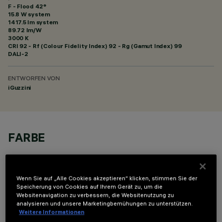
F - Flood 42°
15.8 W system
1417.5 lm system
89.72 lm/W
3000 K
CRI
92
- Rf (Colour Fidelity Index) 92 - Rg (Gamut Index) 99
DALI-2
ENTWORFEN VON
iGuzzini
FARBE
Wenn Sie auf „Alle Cookies akzeptieren“ klicken, stimmen Sie der
Speicherung von Cookies auf Ihrem Gerät zu, um die
Websitenavigation zu verbessern, die Websitenutzung zu
analysieren und unsere Marketingbemühungen zu unterstützen.
OPTIONALE KOMPONENTEN
Weitere Informationen