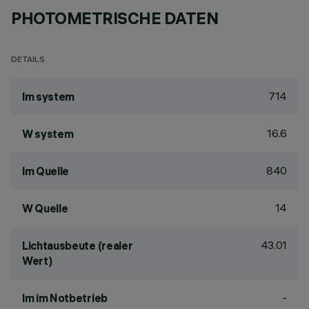
PHOTOMETRISCHE DATEN
DETAILS
714
lm system
16.6
W system
840
lm Quelle
14
W Quelle
43.01
Lichtausbeute (realer
Wert)
-
lm im Notbetrieb