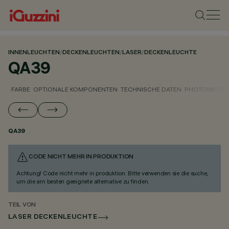
INNENLEUCHTEN
/
DECKENLEUCHTEN
/
LASER
/
DECKENLEUCHTE
QA39
FARBE
OPTIONALE KOMPONENTEN
TECHNISCHE DATEN
PHOTOMETRIS
QA39
CODE NICHT MEHR IN PRODUKTION
Achtung! Code nicht mehr in produktion. Bitte verwenden sie die suche,
um die am besten geeignete alternative zu finden.
TEIL VON
LASER DECKENLEUCHTE