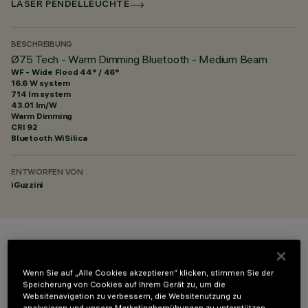
LASER PENDELLEUCHTE
BESCHREIBUNG
Ø75 Tech - Warm Dimming Bluetooth - Medium Beam
WF - Wide Flood 44° / 46°
16.6 W system
714 lm system
43.01 lm/W
Warm Dimming
CRI
92
Bluetooth WiSilica
ENTWORFEN VON
iGuzzini
FARBE
Wenn Sie auf „Alle Cookies akzeptieren“ klicken, stimmen Sie der
Speicherung von Cookies auf Ihrem Gerät zu, um die
Websitenavigation zu verbessern, die Websitenutzung zu
analysieren und unsere Marketingbemühungen zu unterstützen.