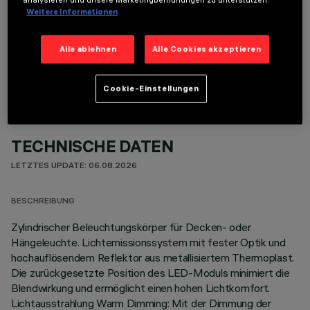
Weitere Informationen
OPTIONALE KOMPONENTEN
Alle ablehnen
Alle Cookies akzeptieren
Cookie-Einstellungen
TECHNISCHE DATEN
LETZTES UPDATE: 06.08.2026
BESCHREIBUNG
Zylindrischer Beleuchtungskörper für Decken- oder
Hängeleuchte. Lichtemissionssystem mit fester Optik und
hochauflösendem Reflektor aus metallisiertem Thermoplast.
Die zurückgesetzte Position des LED-Moduls minimiert die
Blendwirkung und ermöglicht einen hohen Lichtkomfort.
Lichtausstrahlung Warm Dimming: Mit der Dimmung der