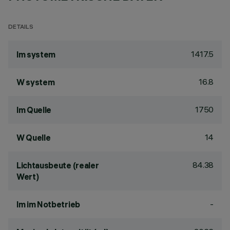
DETAILS
1417.5
lm system
16.8
W system
1750
lm Quelle
14
W Quelle
84.38
Lichtausbeute (realer
Wert)
-
lm im Notbetrieb