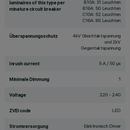
B10A: 31 Leuchten
luminaires of this type per
B16A: 50 Leuchten
minature circuit breaker
C10A: 52 Leuchten
C16A: 85 Leuchten
4kV Gleichtaktspannung
Überspannungsschutz
und 2kV
Gegentaktspannung
5 A / 50 µs
Inrush current
1
Minimale Dimmung
220 - 240
Voltage
LED
ZVEI code
Elektronisch Driver
Stromversorgung