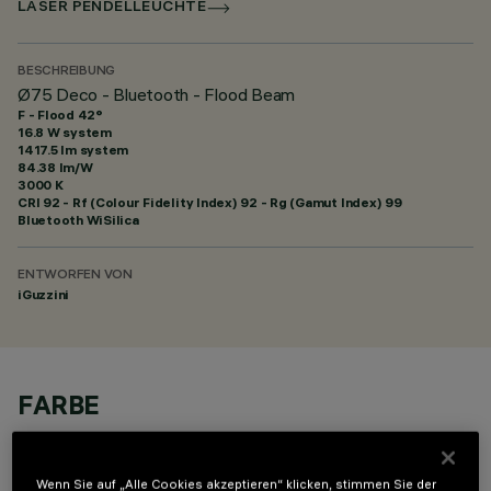
LASER PENDELLEUCHTE
BESCHREIBUNG
Ø75 Deco - Bluetooth - Flood Beam
F - Flood 42°
16.8 W system
1417.5 lm system
84.38 lm/W
3000 K
CRI
92
- Rf (Colour Fidelity Index) 92 - Rg (Gamut Index) 99
Bluetooth WiSilica
ENTWORFEN VON
iGuzzini
FARBE
Wenn Sie auf „Alle Cookies akzeptieren“ klicken, stimmen Sie der