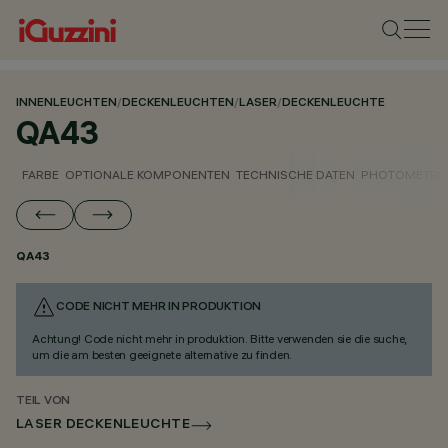
INNENLEUCHTEN
/
DECKENLEUCHTEN
/
LASER
/
DECKENLEUCHTE
QA43
FARBE
OPTIONALE KOMPONENTEN
TECHNISCHE DATEN
PHOTOMETRIS
QA43
CODE NICHT MEHR IN PRODUKTION
Achtung! Code nicht mehr in produktion. Bitte verwenden sie die suche,
um die am besten geeignete alternative zu finden.
TEIL VON
LASER DECKENLEUCHTE