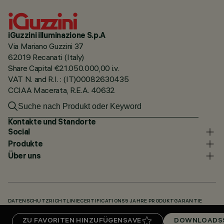
iGuzzini illuminazione S.p.A
Via Mariano Guzzini 37
62019 Recanati (Italy)
Share Capital €21.050.000,00 i.v.
VAT N. and R.I. : (IT)00082630435
CCIAA Macerata, R.E.A. 40632
Kontakte und Standorte
Social
Produkte
Über uns
DATENSCHUTZRICHTLINIE
CERTIFICATIONS
5 JAHRE PRODUKTGARANTIE
HINWEISGEBERSYSTEM
COOKIE POLICY
ACCESSIBILITY STATEMENT
ZU FAVORITEN HINZUFÜGEN
SAVE
DOWNLOADS
UNSERE CODES
KNOWLEDGE BASE (LOGIN REQUIRED)
DOWNLOADS