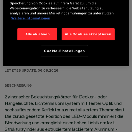
Speicherung von Cookies auf Ihrem Gerät zu, um die
Websitenavigation zu verbessern, die Websitenutzung zu
analysieren und unsere Marketingbemühungen zu unterstützen.
OPTIONALE KOMPONENTEN
Weitere Informationen
Alle ablehnen
Alle Cookies akzeptieren
Cookie-Einstellungen
TECHNISCHE DATEN
LETZTES UPDATE: 06.08.2026
BESCHREIBUNG
Zylindrischer Beleuchtungskörper für Decken- oder
Hängeleuchte. Lichtemissionssystem mit fester Optik und
hochauflösendem Reflektor aus metallisiertem Thermoplast.
Die zurückgesetzte Position des LED-Moduls minimiert die
Blendwirkung und ermöglicht einen hohen Lichtkomfort.
Strukturzylinder aus extrudiertem lackiertem Aluminium -