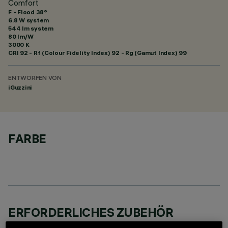
Comfort
F - Flood 38°
6.8 W system
544 lm system
80 lm/W
3000 K
CRI
92
- Rf (Colour Fidelity Index) 92 - Rg (Gamut Index) 99
ENTWORFEN VON
iGuzzini
FARBE
ERFORDERLICHES ZUBEHÖR