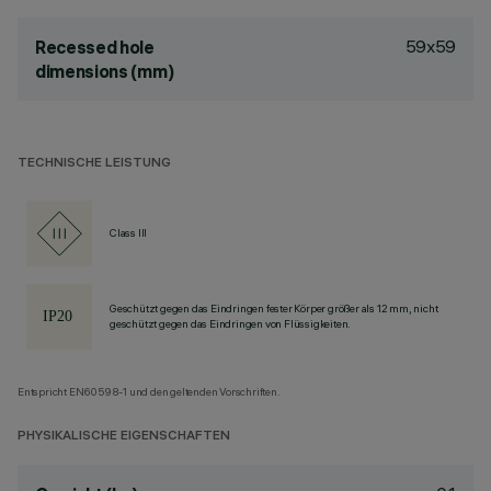
59x59
Recessed hole
dimensions (mm)
TECHNISCHE LEISTUNG
Class III
Geschützt gegen das Eindringen fester Körper größer als 12 mm, nicht
geschützt gegen das Eindringen von Flüssigkeiten.
Entspricht EN60598-1 und den geltenden Vorschriften.
PHYSIKALISCHE EIGENSCHAFTEN