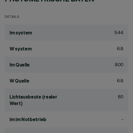
DETAILS
544
lm system
6.8
W system
800
lm Quelle
6.8
W Quelle
80
Lichtausbeute (realer
Wert)
-
lm im Notbetrieb