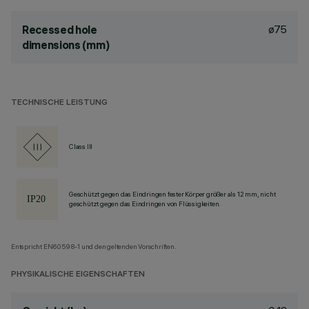
ø75
Recessed hole
dimensions (mm)
TECHNISCHE LEISTUNG
Class III
Geschützt gegen das Eindringen fester Körper größer als 12 mm, nicht
geschützt gegen das Eindringen von Flüssigkeiten.
Entspricht EN60598-1 und den geltenden Vorschriften.
PHYSIKALISCHE EIGENSCHAFTEN