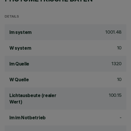
DETAILS
1001.48
lm system
10
W system
1320
lm Quelle
10
W Quelle
100.15
Lichtausbeute (realer
Wert)
-
lm im Notbetrieb