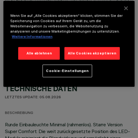
Um das Produkt ordnungsgemäß zu installieren und zu betreiben, muss eines der erforderlichen
Zubehörteile bestellt werden:
Wenn Sie auf „Alle Cookies akzeptieren“ klicken, stimmen Sie der
Speicherung von Cookies auf Ihrem Gerät zu, um die
Websitenavigation zu verbessern, die Websitenutzung zu
analysieren und unsere Marketingbemühungen zu unterstützen.
Weitere Informationen
OPTIONALE KOMPONENTEN
Alle ablehnen
Alle Cookies akzeptieren
Cookie-Einstellungen
TECHNISCHE DATEN
LETZTES UPDATE: 05.08.2026
BESCHREIBUNG
Runde Einbauleuchte Minimal (rahmenlos). Starre Version
Super Comfort: Die weit zurückgesetzte Position des LED-