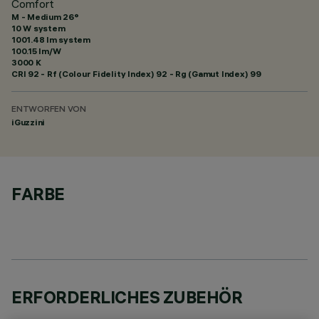
Comfort
M - Medium 26°
10 W system
1001.48 lm system
100.15 lm/W
3000 K
CRI
92
- Rf (Colour Fidelity Index) 92 - Rg (Gamut Index) 99
ENTWORFEN VON
iGuzzini
FARBE
ERFORDERLICHES ZUBEHÖR