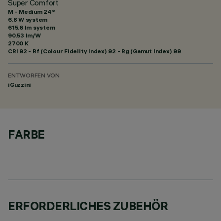
Super Comfort
M - Medium 24°
6.8 W system
615.6 lm system
90.53 lm/W
2700 K
CRI
92
- Rf (Colour Fidelity Index) 92 - Rg (Gamut Index) 99
ENTWORFEN VON
iGuzzini
FARBE
ERFORDERLICHES ZUBEHÖR