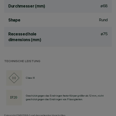
ø68
Durchmesser (mm)
Rund
Shape
ø75
Recessed hole
dimensions (mm)
TECHNISCHE LEISTUNG
Class III
Geschützt gegen das Eindringen fester Körper größer als 12 mm, nicht
geschützt gegen das Eindringen von Flüssigkeiten.
Entspricht EN60598-1 und den geltenden Vorschriften.