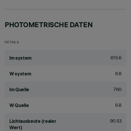
PHOTOMETRISCHE DATEN
DETAILS
615.6
lm system
6.8
W system
760
lm Quelle
6.8
W Quelle
90.53
Lichtausbeute (realer
Wert)