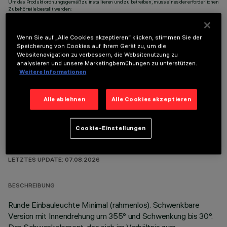
Um das Produkt ordnungsgemäß zu installieren und zu betreiben, muss eines der erforderlichen
Zubehörteile bestellt werden:
Wenn Sie auf „Alle Cookies akzeptieren“ klicken, stimmen Sie der
Speicherung von Cookies auf Ihrem Gerät zu, um die
Websitenavigation zu verbessern, die Websitenutzung zu
analysieren und unsere Marketingbemühungen zu unterstützen.
OPTIONALE KOMPONENTEN
Weitere Informationen
Alle ablehnen
Alle Cookies akzeptieren
Cookie-Einstellungen
TECHNISCHE DATEN
LETZTES UPDATE: 07.08.2026
BESCHREIBUNG
Runde Einbauleuchte Minimal (rahmenlos). Schwenkbare
Version mit Innendrehung um 355° und Schwenkung bis 30°.