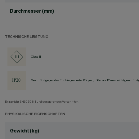
Durchmesser (mm)
TECHNISCHE LEISTUNG
Class III
Geschützt gegen das Eindringen fester Körper größer als 12 mm, nicht geschützt
Entspricht EN60598-1 und den geltenden Vorschriften.
PHYSIKALISCHE EIGENSCHAFTEN
Gewicht (kg)