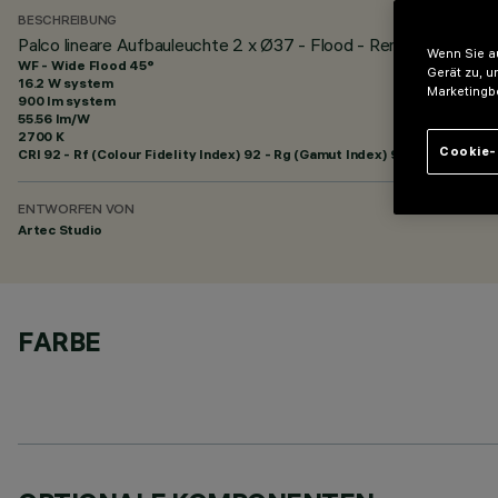
BESCHREIBUNG
Palco lineare Aufbauleuchte 2 x Ø37 - Flood - Remote-Vorscha
Wenn Sie au
WF - Wide Flood 45°
Gerät zu, u
16.2 W system
Marketingb
900 lm system
55.56 lm/W
2700 K
Cookie-
CRI
92
- Rf (Colour Fidelity Index) 92 - Rg (Gamut Index) 99
ENTWORFEN VON
Artec Studio
FARBE