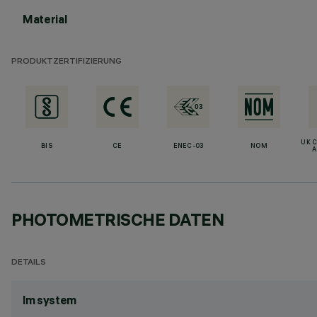
Material
PRODUKTZERTIFIZIERUNG
UK 
BIS
CE
ENEC-03
NOM
A
PHOTOMETRISCHE DATEN
DETAILS
lm system