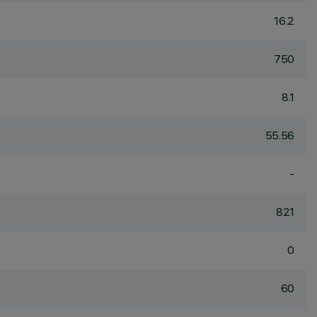
16.2
750
8.1
55.56
-
821
0
60