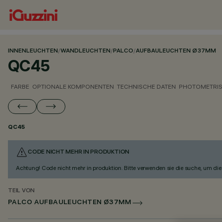
INNENLEUCHTEN
/
WANDLEUCHTEN
/
PALCO
/
AUFBAULEUCHTEN Ø37MM
QC45
FARBE
OPTIONALE KOMPONENTEN
TECHNISCHE DATEN
PHOTOMETRIS
QC45
CODE NICHT MEHR IN PRODUKTION
Achtung! Code nicht mehr in produktion. Bitte verwenden sie die suche, um die 
TEIL VON
PALCO AUFBAULEUCHTEN Ø37MM