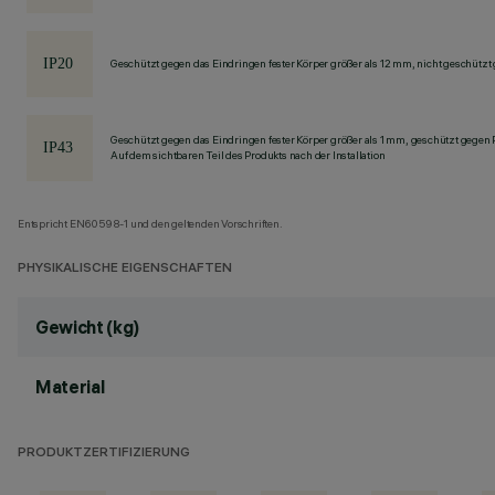
Geschützt gegen das Eindringen fester Körper größer als 12 mm, nicht geschützt
Geschützt gegen das Eindringen fester Körper größer als 1 mm, geschützt gegen
Auf dem sichtbaren Teil des Produkts nach der Installation
Entspricht EN60598-1 und den geltenden Vorschriften.
PHYSIKALISCHE EIGENSCHAFTEN
Gewicht (kg)
Material
PRODUKTZERTIFIZIERUNG