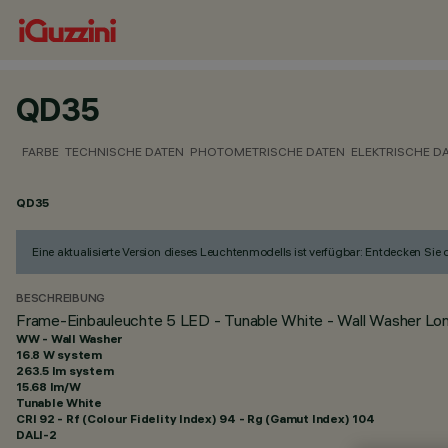
QD35
FARBE
TECHNISCHE DATEN
PHOTOMETRISCHE DATEN
ELEKTRISCHE D
QD35
Eine aktualisierte Version dieses Leuchtenmodells ist verfügbar: Entdecken Sie
BESCHREIBUNG
Frame-Einbauleuchte 5 LED - Tunable White - Wall Washer Long
WW - Wall Washer
16.8 W system
263.5 lm system
15.68 lm/W
Tunable White
CRI
92
- Rf (Colour Fidelity Index) 94 - Rg (Gamut Index) 104
DALI-2