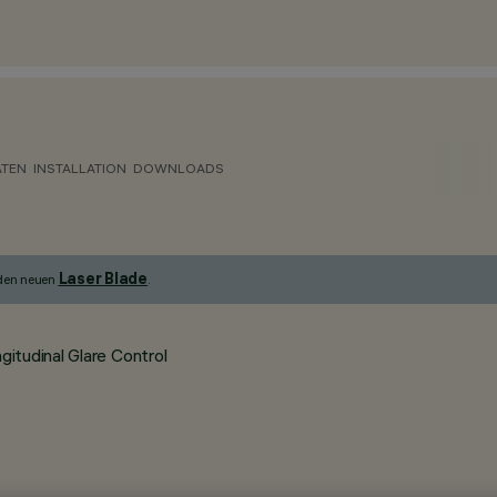
ATEN
INSTALLATION
DOWNLOADS
Laser Blade
 den neuen
.
itudinal Glare Control