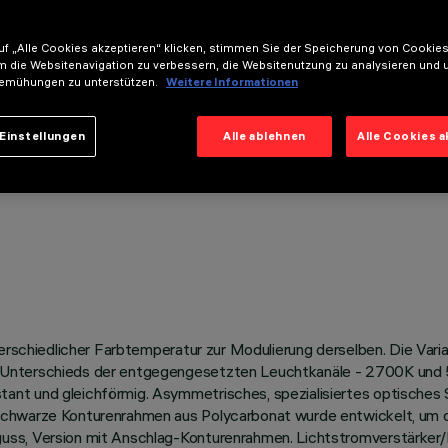
f „Alle Cookies akzeptieren“ klicken, stimmen Sie der Speicherung von Cookies
m die Websitenavigation zu verbessern, die Websitenutzung zu analysieren und 
emühungen zu unterstützen.
Weitere Informationen
Einstellungen
Alle ablehnen
Alle Cookies 
nterschiedlicher Farbtemperatur zur Modulierung derselben. Die Va
Unterschieds der entgegengesetzten Leuchtkanäle - 2700K und 57
nt und gleichförmig. Asymmetrisches, spezialisiertes optisches S
chwarze Konturenrahmen aus Polycarbonat wurde entwickelt, um de
uss, Version mit Anschlag-Konturenrahmen. Lichtstromverstärker