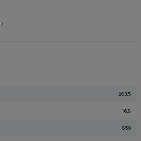
TY
263.5
16.8
850