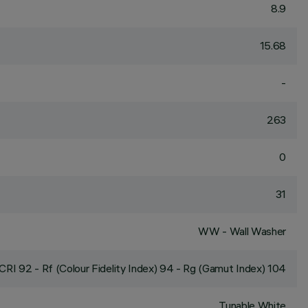
8.9
15.68
-
263
0
31
WW - Wall Washer
CRI
92
- Rf (Colour Fidelity Index) 94 - Rg (Gamut Index) 104
Tunable White