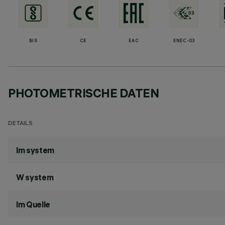
BIS
CE
EAC
ENEC-03
PHOTOMETRISCHE DATEN
DETAILS
lm system
W system
lm Quelle