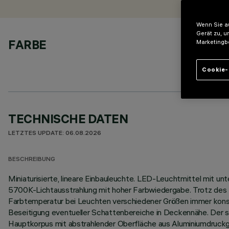
Wenn Sie au
Gerät zu, u
FARBE
Marketingb
Cookie-
TECHNISCHE DATEN
LETZTES UPDATE: 06.08.2026
BESCHREIBUNG
Miniaturisierte, lineare Einbauleuchte. LED-Leuchtmittel mit u
5700K-Lichtausstrahlung mit hoher Farbwiedergabe. Trotz des 
Farbtemperatur bei Leuchten verschiedener Größen immer konsta
Beseitigung eventueller Schattenbereiche in Deckennähe. Der s
Hauptkorpus mit abstrahlender Oberfläche aus Aluminiumdruckg