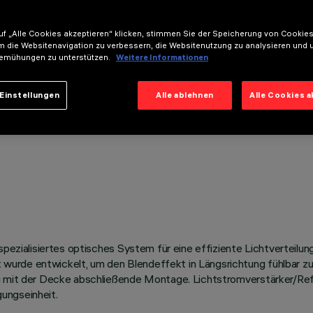
f „Alle Cookies akzeptieren“ klicken, stimmen Sie der Speicherung von Cookies
m die Websitenavigation zu verbessern, die Websitenutzung zu analysieren und 
emühungen zu unterstützen.
Weitere Informationen
Einstellungen
Alle ablehnen
Alle Cookies 
 spezialisiertes optisches System für eine effiziente Lichtverteil
urde entwickelt, um den Blendeffekt in Längsrichtung fühlbar zu
dig mit der Decke abschließende Montage. Lichtstromverstärker/R
ungseinheit.