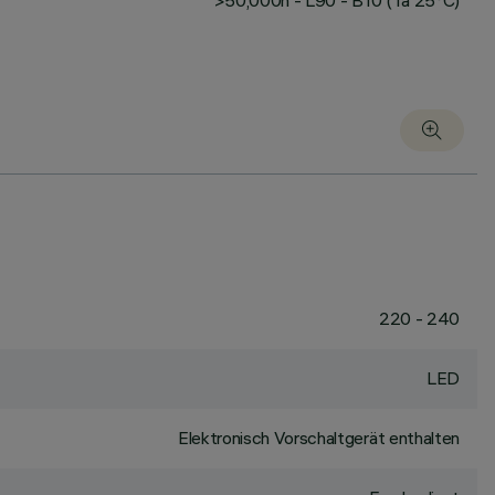
>50,000h - L90 - B10 (Ta 25°C)
220 - 240
LED
Elektronisch Vorschaltgerät enthalten