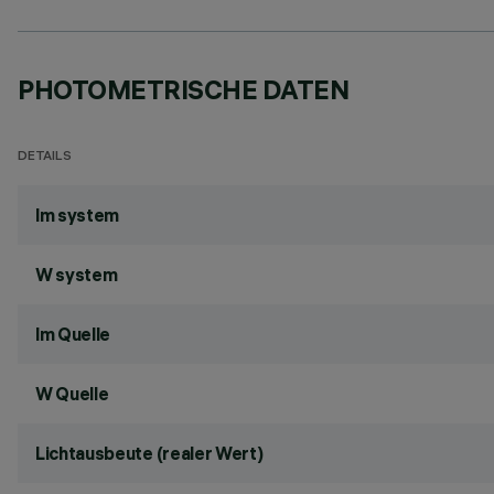
PHOTOMETRISCHE DATEN
DETAILS
lm system
W system
lm Quelle
W Quelle
Lichtausbeute (realer Wert)