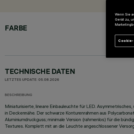
Wenn Sie au
Gerät zu, u
Marketingb
FARBE
Cookie-
TECHNISCHE DATEN
LETZTES UPDATE: 05.08.2026
BESCHREIBUNG
Miniaturisierte, lineare Einbauleuchte für LED. Asymmetrisches,
in Deckennähe. Der schwarze Konturenrahmen aus Polycarbonat w
Aluminiumdruckguss; minimale Version (rahmenlos) für die bün
Textures. Komplett mit an die Leuchte angeschlossener Versorg