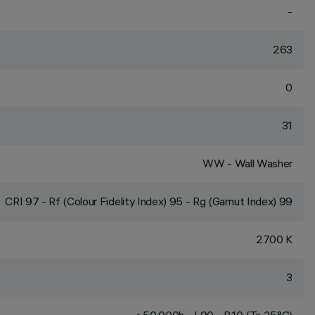
-
263
0
31
WW - Wall Washer
CRI
97
- Rf (Colour Fidelity Index) 95 - Rg (Gamut Index) 99
2700 K
3