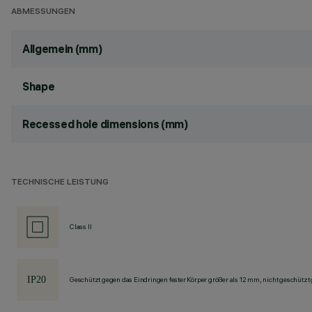
ABMESSUNGEN
Allgemein (mm)
Shape
Recessed hole dimensions (mm)
TECHNISCHE LEISTUNG
Class II
Geschützt gegen das Eindringen fester Körper größer als 12 mm, nicht geschützt