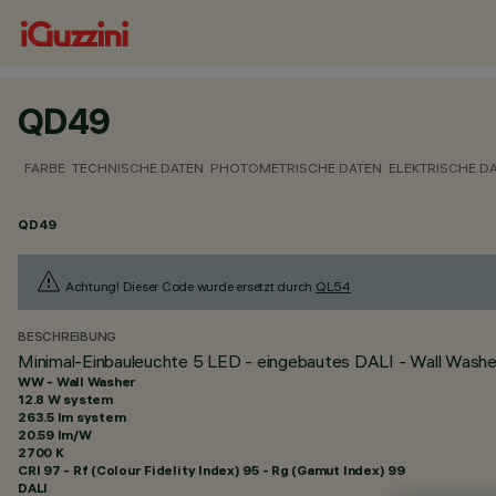
QD49
FARBE
TECHNISCHE DATEN
PHOTOMETRISCHE DATEN
ELEKTRISCHE D
QD49
Achtung! Dieser Code wurde ersetzt durch
QL54
.
BESCHREIBUNG
Minimal-Einbauleuchte 5 LED - eingebautes DALI - Wall Washer 
WW - Wall Washer
12.8 W system
263.5 lm system
20.59 lm/W
2700 K
CRI
97
- Rf (Colour Fidelity Index) 95 - Rg (Gamut Index) 99
DALI