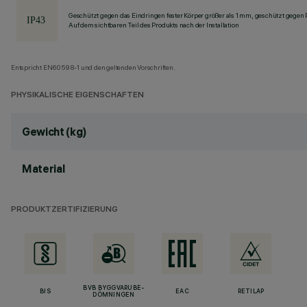
Geschützt gegen das Eindringen fester Körper größer als 1 mm, geschützt gegen
Auf dem sichtbaren Teil des Produkts nach der Installation
Entspricht EN60598-1 und den geltenden Vorschriften.
PHYSIKALISCHE EIGENSCHAFTEN
Gewicht (kg)
Material
PRODUKTZERTIFIZIERUNG
BVB BYGGVARUBE-
BIS
EAC
RETILAP
DÖMNINGEN