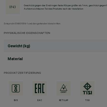
Geschützt gegen das Eindringen fester Körper größer als 1 mm, geschützt gegen
Auf dem sichtbaren Teil des Produkts nach der Installation
Entspricht EN60598-1 und den geltenden Vorschriften.
PHYSIKALISCHE EIGENSCHAFTEN
Gewicht (kg)
Material
PRODUKTZERTIFIZIERUNG
BIS
EAC
RETILAP
TISI