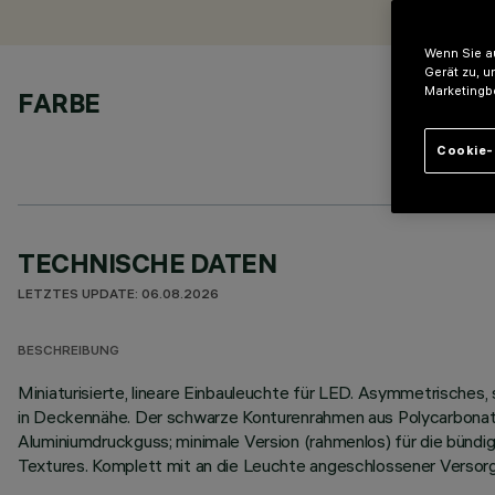
Wenn Sie au
Gerät zu, u
Marketingb
FARBE
Cookie-
TECHNISCHE DATEN
LETZTES UPDATE: 06.08.2026
BESCHREIBUNG
Miniaturisierte, lineare Einbauleuchte für LED. Asymmetrisches,
in Deckennähe. Der schwarze Konturenrahmen aus Polycarbonat w
Aluminiumdruckguss; minimale Version (rahmenlos) für die bün
Textures. Komplett mit an die Leuchte angeschlossener Versorg