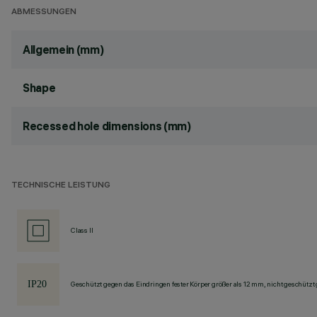
ABMESSUNGEN
Allgemein (mm)
Shape
Recessed hole dimensions (mm)
TECHNISCHE LEISTUNG
Class II
Geschützt gegen das Eindringen fester Körper größer als 12 mm, nicht geschützt