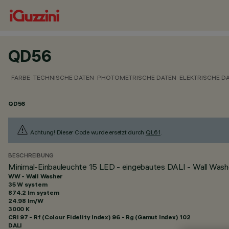
QD56
FARBE
TECHNISCHE DATEN
PHOTOMETRISCHE DATEN
ELEKTRISCHE D
QD56
Achtung! Dieser Code wurde ersetzt durch
QL61
.
BESCHREIBUNG
Minimal-Einbauleuchte 15 LED - eingebautes DALI - Wall Washer
WW - Wall Washer
35 W system
874.2 lm system
24.98 lm/W
3000 K
CRI
97
- Rf (Colour Fidelity Index) 96 - Rg (Gamut Index) 102
DALI