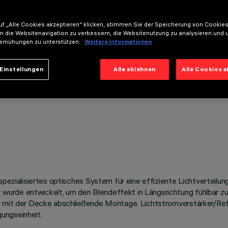
f „Alle Cookies akzeptieren“ klicken, stimmen Sie der Speicherung von Cookies
m die Websitenavigation zu verbessern, die Websitenutzung zu analysieren und 
emühungen zu unterstützen.
Weitere Informationen
Einstellungen
Alle ablehnen
Alle Cookies 
 spezialisiertes optisches System für eine effiziente Lichtverteil
urde entwickelt, um den Blendeffekt in Längsrichtung fühlbar zu
dig mit der Decke abschließende Montage. Lichtstromverstärker/R
ungseinheit.