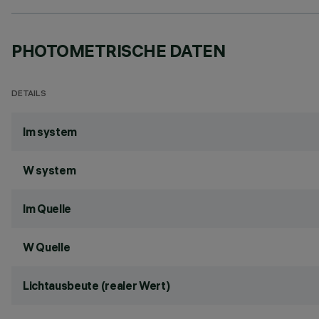
PHOTOMETRISCHE DATEN
DETAILS
lm system
W system
lm Quelle
W Quelle
Lichtausbeute (realer Wert)