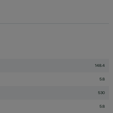
148.4
5.8
530
5.8