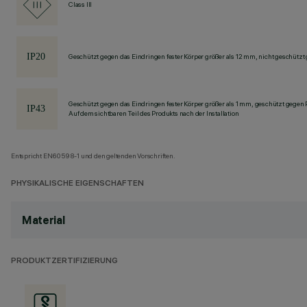
Class III
Geschützt gegen das Eindringen fester Körper größer als 12 mm, nicht geschützt
Geschützt gegen das Eindringen fester Körper größer als 1 mm, geschützt gegen
Auf dem sichtbaren Teil des Produkts nach der Installation
Entspricht EN60598-1 und den geltenden Vorschriften.
PHYSIKALISCHE EIGENSCHAFTEN
Material
PRODUKTZERTIFIZIERUNG