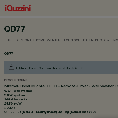
QD77
FARBE
OPTIONALE KOMPONENTEN
TECHNISCHE DATEN
PHOTOMETRIS
QD77
Achtung! Dieser Code wurde ersetzt durch
QJ68
.
BESCHREIBUNG
Minimal-Einbauleuchte 3 LED - Remote-Driver - Wall Washer Lon
WW - Wall Washer
5.8 W system
148.4 lm system
25.59 lm/W
4000 K
CRI
92
- Rf (Colour Fidelity Index) 92 - Rg (Gamut Index) 98