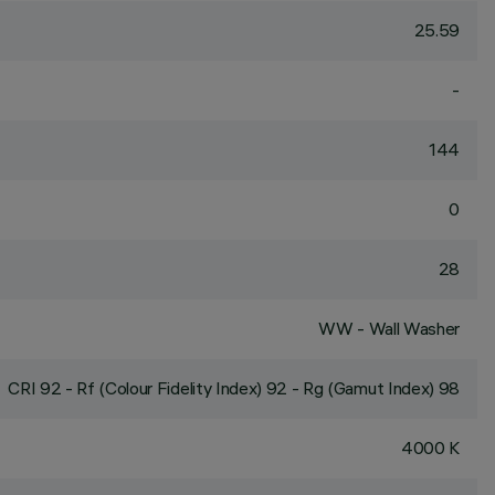
25.59
-
144
0
28
WW - Wall Washer
CRI
92
- Rf (Colour Fidelity Index) 92 - Rg (Gamut Index) 98
4000 K