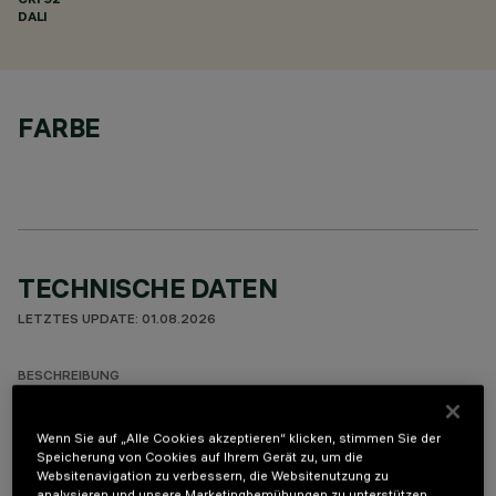
DALI
FARBE
TECHNISCHE DATEN
LETZTES UPDATE: 01.08.2026
BESCHREIBUNG
Miniaturisierte, lineare Einbauleuchte für LED. Die patentierte
Wenn Sie auf „Alle Cookies akzeptieren“ klicken, stimmen Sie der
Technologie des optischen Systems gewährleistet eine
Speicherung von Cookies auf Ihrem Gerät zu, um die
homogene, effiziente Lichtverteilung an der Wand, trotz der
Websitenavigation zu verbessern, die Websitenutzung zu
sehr kompakten Leuchtenabmessungen, so dass
analysieren und unsere Marketingbemühungen zu unterstützen.