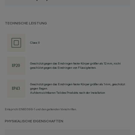
TECHNISCHE LEISTUNG
Class II
Geschützt gegen das Eindringen fester Körper größer als 12 mm, nicht
geschützt gegen das Eindringen von Flüssigkeiten.
Geschützt gegen das Eindringen fester Körper größer als 1 mm, geschützt
gegen Regen.
Auf dem sichtbaren Teil des Produkts nach der Installation
Entspricht EN60598-1 und den geltenden Vorschriften.
PHYSIKALISCHE EIGENSCHAFTEN