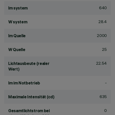
640
lm system
28.4
W system
2000
lm Quelle
25
W Quelle
22.54
Lichtausbeute (realer
Wert)
-
lm im Notbetrieb
635
Maximale Intensität (cd)
0
Gesamtlichtstrom bei