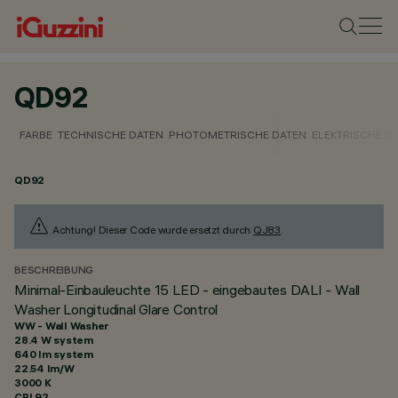
QD92
FARBE
TECHNISCHE DATEN
PHOTOMETRISCHE DATEN
ELEKTRISCHE D
QD92
Achtung! Dieser Code wurde ersetzt durch
QJ83
.
BESCHREIBUNG
Minimal-Einbauleuchte 15 LED - eingebautes DALI - Wall
Washer Longitudinal Glare Control
WW - Wall Washer
28.4 W system
640 lm system
22.54 lm/W
3000 K
CRI
92