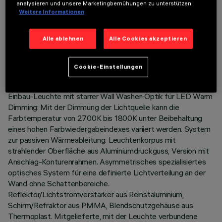
analysieren und unsere Marketingbemühungen zu unterstützen.
Weitere Informationen
TECHNISCHE DATEN
Alle ablehnen
Alle Cookies akzeptieren
LETZTES UPDATE: 01.08.2026
Cookie-Einstellungen
BESCHREIBUNG
Einbau-Leuchte mit starrer Wall Washer-Optik für LED Warm
Dimming: Mit der Dimmung der Lichtquelle kann die
Farbtemperatur von 2700K bis 1800K unter Beibehaltung
eines hohen Farbwiedergabeindexes variiert werden. System
zur passiven Wärmeableitung. Leuchtenkorpus mit
strahlender Oberfläche aus Aluminiumdruckguss, Version mit
Anschlag-Konturenrahmen. Asymmetrisches spezialisiertes
optisches System für eine definierte Lichtverteilung an der
Wand ohne Schattenbereiche.
Reflektor/Lichtstromverstärker aus Reinstaluminium,
Schirm/Refraktor aus PMMA, Blendschutzgehäuse aus
Thermoplast. Mitgelieferte, mit der Leuchte verbundene