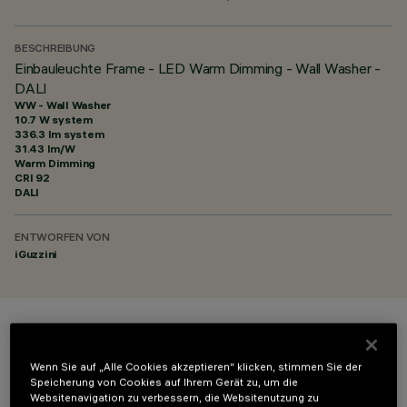
BESCHREIBUNG
Einbauleuchte Frame - LED Warm Dimming - Wall Washer -
DALI
WW - Wall Washer
10.7 W system
336.3 lm system
31.43 lm/W
Warm Dimming
CRI
92
DALI
ENTWORFEN VON
iGuzzini
FARBE
Wenn Sie auf „Alle Cookies akzeptieren“ klicken, stimmen Sie der
Speicherung von Cookies auf Ihrem Gerät zu, um die
Websitenavigation zu verbessern, die Websitenutzung zu