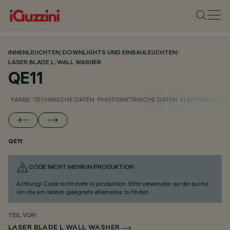
INNENLEUCHTEN
/
DOWNLIGHTS UND EINBAULEUCHTEN
/
LASER BLADE L
/
WALL WASHER
QE11
FARBE
TECHNISCHE DATEN
PHOTOMETRISCHE DATEN
ELEKTRISCHE D
QE11
CODE NICHT MEHR IN PRODUKTION
Achtung! Code nicht mehr in produktion. Bitte verwenden sie die suche,
um die am besten geeignete alternative zu finden.
TEIL VON
LASER BLADE L WALL WASHER