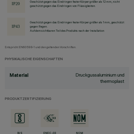
Geschützt gegen das Eindringen fester Körper größer als 12 mm, nicht
geschützt gegen das Eindringen von Flüssigkeiten.
Geschützt gegen das Eindringen fester Körper größer als 1 mm, geschützt
gegen Regen.
Auf dem sichtbaren Teil des Produkts nach der Installation
Entspricht EN60598-1 und den geltenden Vorschriften.
PHYSIKALISCHE EIGENSCHAFTEN
Druckgussaluminium und
Material
thermoplast
PRODUKTZERTIFIZIERUNG
BIS
ENEC-03
NOM