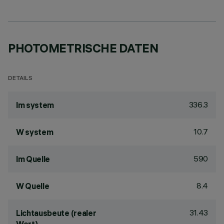
PHOTOMETRISCHE DATEN
DETAILS
336.3
lm system
10.7
W system
590
lm Quelle
8.4
W Quelle
31.43
Lichtausbeute (realer