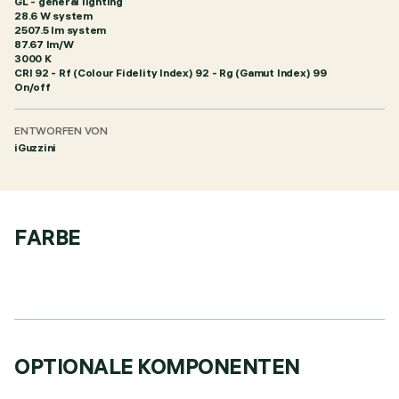
GL - general lighting
28.6 W system
2507.5 lm system
87.67 lm/W
3000 K
CRI
92
- Rf (Colour Fidelity Index) 92 - Rg (Gamut Index) 99
On/off
ENTWORFEN VON
iGuzzini
FARBE
OPTIONALE KOMPONENTEN