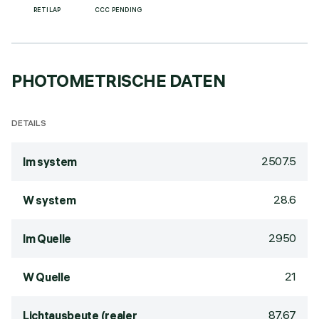
RETILAP
CCC PENDING
PHOTOMETRISCHE DATEN
DETAILS
2507.5
lm system
28.6
W system
2950
lm Quelle
21
W Quelle
87.67
Lichtausbeute (realer