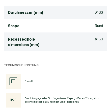
ø163
Durchmesser (mm)
Rund
Shape
ø153
Recessed hole
dimensions (mm)
TECHNISCHE LEISTUNG
Class II
Geschützt gegen das Eindringen fester Körper größer als 12 mm, nicht
geschützt gegen das Eindringen von Flüssigkeiten.