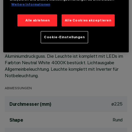
Weitere Informationen
BESCHREIBUNG
Alle ablehnen
Alle Cookies akzeptieren
Festinstallierte Rundleuchte für den Einsatz von LED-
Lichtquellen mit CoB-Technologie. Version mit Rahmen zur
aufgesetzten Installation. Hochglänzender,
Cookie-Einstellungen
aluminiumbedampfter Kunststoffreflektor mit kratzfester
Schutzschicht. Wärmeableiter aus grau lackiertem
Aluminiumdruckguss. Die Leuchte ist komplett mit LEDs im
Farbton Neutral White 4000K bestückt. Lichtausgabe
Allgemeinbeleuchtung. Leuchte komplett mit Inverter für
Notbeleuchtung.
ABMESSUNGEN
ø225
Durchmesser (mm)
Rund
Shape