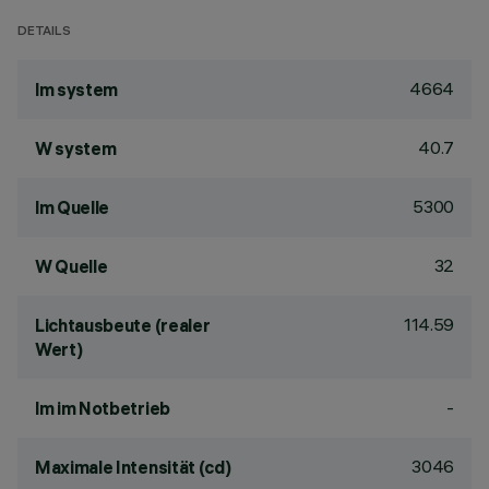
DETAILS
4664
lm system
40.7
W system
5300
lm Quelle
32
W Quelle
114.59
Lichtausbeute (realer
Wert)
-
lm im Notbetrieb
3046
Maximale Intensität (cd)