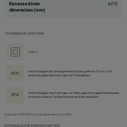
ø212
Recessed hole
dimensions (mm)
TECHNISCHE LEISTUNG
Class II
Geschützt gegen das Eindringen fester Körper größer als 12 mm, nicht
geschützt gegen das Eindringen von Flüssigkeiten.
Geschützt gegen das Eindringen von Staub, geschützt gegen Spritzwasser.
Auf dem sichtbaren Teil des Produkts nach der Installation
Entspricht EN60598-1 und den geltenden Vorschriften.
PHYSIKALISCHE EIGENSCHAFTEN