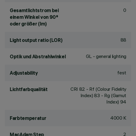
0
Gesamtlichtstrom bei
einem Winkel von 90°
oder größer (lm)
88
Light output ratio (LOR)
GL - general lighting
Optik und Abstrahlwinkel
fest
Adjustability
CRI
82
- Rf (Colour Fidelity
Lichtfarbqualität
Index) 83 - Rg (Gamut
Index) 94
4000 K
Farbtemperatur
2
MacAdam Step