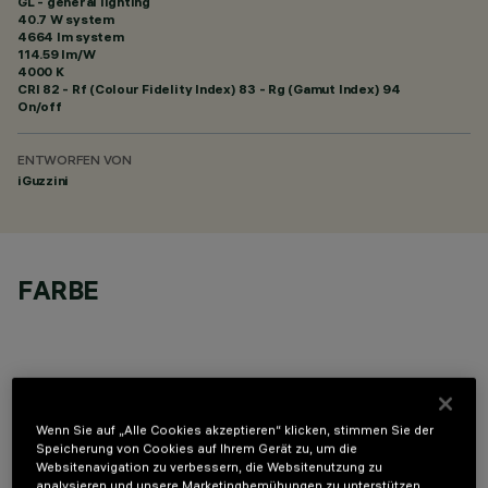
GL - general lighting
40.7 W system
4664 lm system
114.59 lm/W
4000 K
CRI
82
- Rf (Colour Fidelity Index) 83 - Rg (Gamut Index) 94
On/off
ENTWORFEN VON
iGuzzini
FARBE
Wenn Sie auf „Alle Cookies akzeptieren“ klicken, stimmen Sie der
TECHNISCHE DATEN
Speicherung von Cookies auf Ihrem Gerät zu, um die
Websitenavigation zu verbessern, die Websitenutzung zu
LETZTES UPDATE: 05.08.2026
analysieren und unsere Marketingbemühungen zu unterstützen.