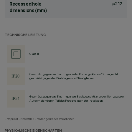
ø212
Recessed hole
dimensions (mm)
TECHNISCHE LEISTUNG
Class II
Geschützt gegen das Eindringen fester Körper größer als 12 mm, nicht
geschützt gegen das Eindringen von Flüssigkeiten.
Geschützt gegen das Eindringen von Staub, geschützt gegen Spritzwasser.
Auf dem sichtbaren Teil des Produkts nach der Installation
Entspricht EN60598-1 und den geltenden Vorschriften.
PHYSIKALISCHE EIGENSCHAFTEN