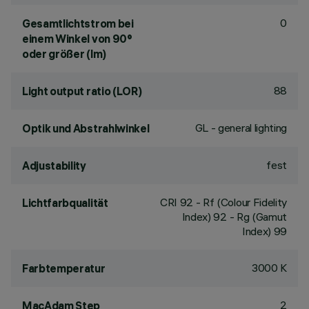
0
Gesamtlichtstrom bei
einem Winkel von 90°
oder größer (lm)
88
Light output ratio (LOR)
GL - general lighting
Optik und Abstrahlwinkel
fest
Adjustability
CRI
92
- Rf (Colour Fidelity
Lichtfarbqualität
Index) 92 - Rg (Gamut
Index) 99
3000 K
Farbtemperatur
2
MacAdam Step