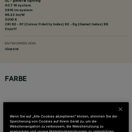
GL - general lighting
40.7 W system
3916 lm system
96.22 lm/W
3000 K
CRI
92
- Rf (Colour Fidelity Index) 92 - Rg (Gamut Index) 99
On/off
ENTWORFEN VON
iGuzzini
FARBE
Wenn Sie auf „Alle Cookies akzeptieren“ klicken, stimmen Sie der
TECHNISCHE DATEN
Speicherung von Cookies auf Ihrem Gerät zu, um die
Websitenavigation zu verbessern, die Websitenutzung zu
LETZTES UPDATE: 05.08.2026
analysieren und unsere Marketingbemühungen zu unterstützen.