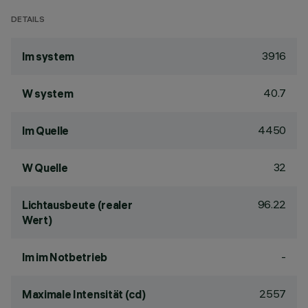
DETAILS
3916
lm system
40.7
W system
4450
lm Quelle
32
W Quelle
96.22
Lichtausbeute (realer
Wert)
-
lm im Notbetrieb
2557
Maximale Intensität (cd)