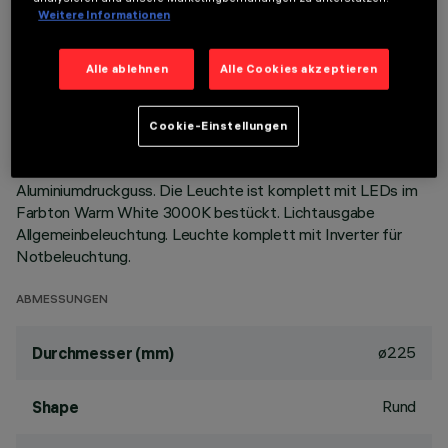
Weitere Informationen
BESCHREIBUNG
Alle ablehnen
Alle Cookies akzeptieren
Festinstallierte Rundleuchte für den Einsatz von LED-
Lichtquellen mit CoB-Technologie. Version mit Rahmen zur
aufgesetzten Installation. Hochglänzender,
Cookie-Einstellungen
aluminiumbedampfter Kunststoffreflektor mit kratzfester
Schutzschicht. Wärmeableiter aus grau lackiertem
Aluminiumdruckguss. Die Leuchte ist komplett mit LEDs im
Farbton Warm White 3000K bestückt. Lichtausgabe
Allgemeinbeleuchtung. Leuchte komplett mit Inverter für
Notbeleuchtung.
ABMESSUNGEN
ø225
Durchmesser (mm)
Rund
Shape