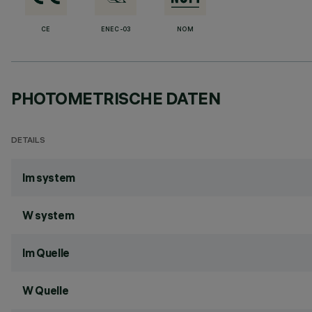
CE
ENEC-03
NOM
PHOTOMETRISCHE DATEN
DETAILS
lm system
W system
lm Quelle
W Quelle