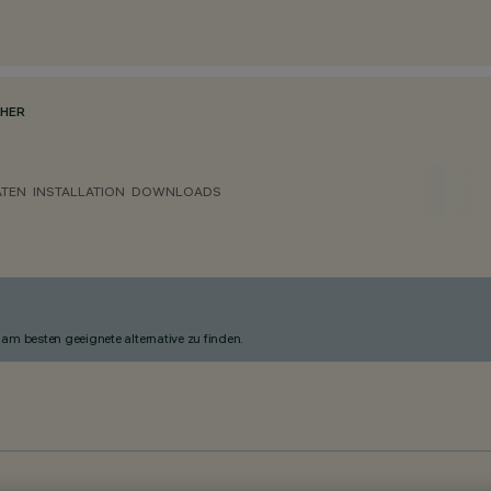
HER
ATEN
INSTALLATION
DOWNLOADS
am besten geeignete alternative zu finden.