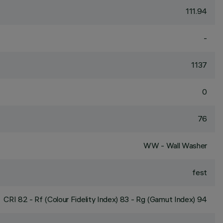
111.94
-
1137
0
76
WW - Wall Washer
fest
CRI
82
- Rf (Colour Fidelity Index) 83 - Rg (Gamut Index) 94