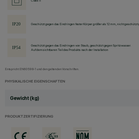
Class II
Geschützt gegen das Eindringen fester Körper größer als 12 mm, nicht geschützt
Geschützt gegen das Eindringen von Staub, geschützt gegen Spritzwasser.
Auf dem sichtbaren Teil des Produkts nach der Installation
Entspricht EN60598-1 und den geltenden Vorschriften.
PHYSIKALISCHE EIGENSCHAFTEN
Gewicht (kg)
PRODUKTZERTIFIZIERUNG