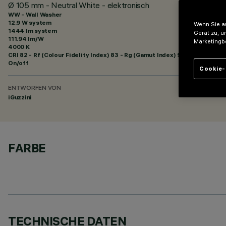
Ø 105 mm - Neutral White - elektronisch
WW - Wall Washer
12.9 W system
Wenn Sie au
1444 lm system
Gerät zu, u
111.94 lm/W
Marketingb
4000 K
CRI
82
- Rf (Colour Fidelity Index) 83 - Rg (Gamut Index) 94
On/off
Cookie-
ENTWORFEN VON
iGuzzini
FARBE
TECHNISCHE DATEN