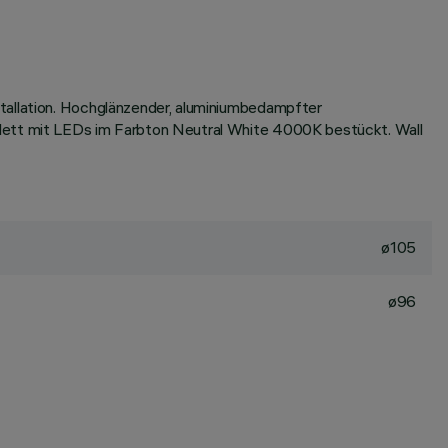
stallation. Hochglänzender, aluminiumbedampfter
plett mit LEDs im Farbton Neutral White 4000K bestückt. Wall
ø105
ø96