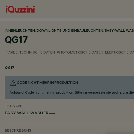
INNENLEUCHTEN
/
DOWNLIGHTS UND EINBAULEUCHTEN
/
EASY
/
WALL WAS
QG17
FARBE
TECHNISCHE DATEN
PHOTOMETRISCHE DATEN
ELEKTRISCHE D
QG17
CODE NICHT MEHR IN PRODUKTION
Achtung! Code nicht mehr in produktion. Bitte verwenden sie die suche, um die 
TEIL VON
EASY WALL WASHER
BESCHREIBUNG