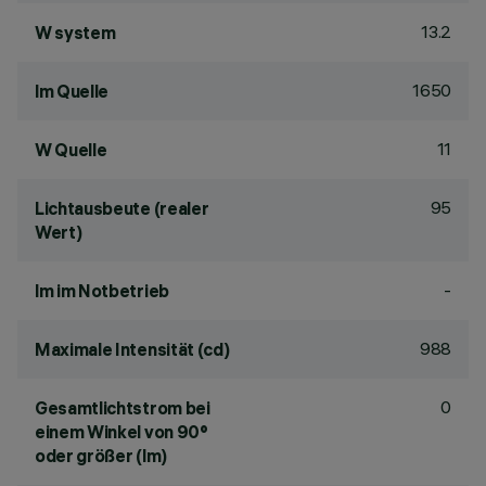
13.2
W system
1650
lm Quelle
11
W Quelle
95
Lichtausbeute (realer
Wert)
-
lm im Notbetrieb
988
Maximale Intensität (cd)
0
Gesamtlichtstrom bei
einem Winkel von 90°
oder größer (lm)