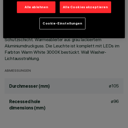
BESCHREIBUNG
Alle ablehnen
Alle Cookies akzeptieren
Festinstallierte Rundleuchte für den Einsatz von LED-
Lichtquellen mit CoB-Technologie. Version mit Rahmen zur
Cookie-Einstellungen
aufgesetzten Installation. Hochglänzender,
aluminiumbedampfter Kunststoffreflektor mit kratzfester
Schutzschicht. Wärmeableiter aus grau lackiertem
Aluminiumdruckguss. Die Leuchte ist komplett mit LEDs im
Farbton Warm White 3000K bestückt. Wall Washer-
Lichtausstrahlung.
ABMESSUNGEN
ø105
Durchmesser (mm)
ø96
Recessed hole
dimensions (mm)