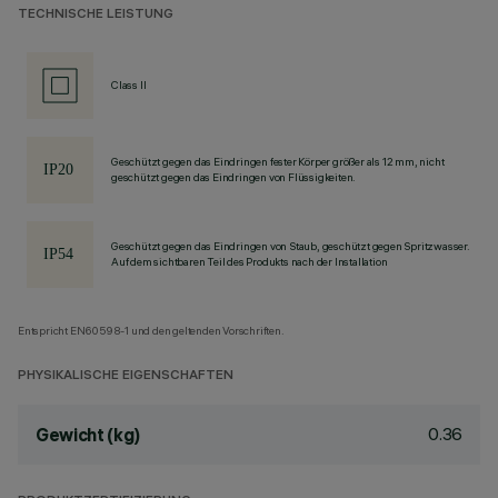
TECHNISCHE LEISTUNG
Class II
Geschützt gegen das Eindringen fester Körper größer als 12 mm, nicht
geschützt gegen das Eindringen von Flüssigkeiten.
Geschützt gegen das Eindringen von Staub, geschützt gegen Spritzwasser.
Auf dem sichtbaren Teil des Produkts nach der Installation
Entspricht EN60598-1 und den geltenden Vorschriften.
PHYSIKALISCHE EIGENSCHAFTEN
0.36
Gewicht (kg)