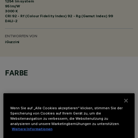
1254 lm system
95 lm/W
3000 K
CRI
92
- Rf (Colour Fidelity Index) 92 - Rg (Gamut Index) 99
DALI-2
ENTWORFEN VON
iGuzzini
FARBE
Wenn Sie auf „Alle Cookies akzeptieren“ klicken, stimmen Sie der
Speicherung von Cookies auf Ihrem Gerät zu, um die
TECHNISCHE DATEN
Websitenavigation zu verbessern, die Websitenutzung zu
analysieren und unsere Marketingbemühungen zu unterstützen.
LETZTES UPDATE: 05.08.2026
Weitere Informationen