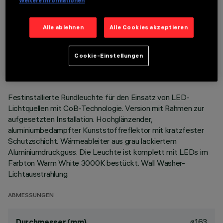
Weitere Informationen
Alle ablehnen
Alle Cookies akzeptieren
TECHNISCHE DATEN
LETZTES UPDATE: 05.08.2026
Cookie-Einstellungen
BESCHREIBUNG
Festinstallierte Rundleuchte für den Einsatz von LED-
Lichtquellen mit CoB-Technologie. Version mit Rahmen zur
aufgesetzten Installation. Hochglänzender,
aluminiumbedampfter Kunststoffreflektor mit kratzfester
Schutzschicht. Wärmeableiter aus grau lackiertem
Aluminiumdruckguss. Die Leuchte ist komplett mit LEDs im
Farbton Warm White 3000K bestückt. Wall Washer-
Lichtausstrahlung.
ABMESSUNGEN
ø163
Durchmesser (mm)