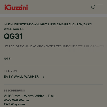
INNENLEUCHTEN
/
DOWNLIGHTS UND EINBAULEUCHTEN
/
EASY
/
WALL WASHER
QG31
FARBE
OPTIONALE KOMPONENTEN
TECHNISCHE DATEN
PHOTOMETRIS
QG31
TEIL VON
EASY WALL WASHER
BESCHREIBUNG
Ø 163 mm - Warm White - DALI
WW - Wall Washer
24.5 W system