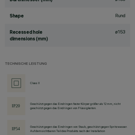
Rund
Shape
ø153
Recessed hole
dimensions (mm)
TECHNISCHE LEISTUNG
Class II
Geschützt gegen das Eindringen fester Körper größer als 12 mm, nicht
geschützt gegen das Eindringen von Flüssigkeiten.
Geschützt gegen das Eindringen von Staub, geschützt gegen Spritzwasser.
Auf dem sichtbaren Teil des Produkts nach der Installation