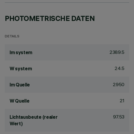
PHOTOMETRISCHE DATEN
DETAILS
2389.5
lm system
24.5
W system
2950
lm Quelle
21
W Quelle
97.53
Lichtausbeute (realer
Wert)