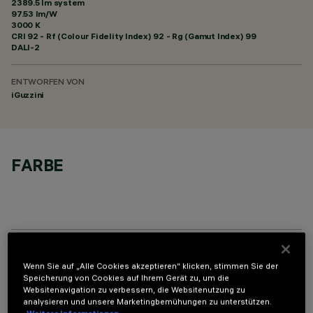
2389.5 lm system
97.53 lm/W
3000 K
CRI
92
- Rf (Colour Fidelity Index) 92 - Rg (Gamut Index) 99
DALI-2
ENTWORFEN VON
iGuzzini
FARBE
OPTIONALE KOMPONENTEN
Wenn Sie auf „Alle Cookies akzeptieren“ klicken, stimmen Sie der
Speicherung von Cookies auf Ihrem Gerät zu, um die
Websitenavigation zu verbessern, die Websitenutzung zu
analysieren und unsere Marketingbemühungen zu unterstützen.