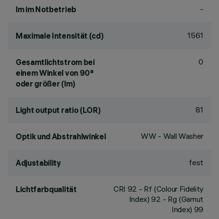
-
lm im Notbetrieb
1561
Maximale Intensität (cd)
0
Gesamtlichtstrom bei
einem Winkel von 90°
oder größer (lm)
81
Light output ratio (LOR)
WW - Wall Washer
Optik und Abstrahlwinkel
fest
Adjustability
CRI
92
- Rf (Colour Fidelity
Lichtfarbqualität
Index) 92 - Rg (Gamut
Index) 99