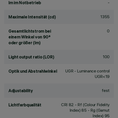
-
lm im Notbetrieb
1355
Maximale Intensität (cd)
0
Gesamtlichtstrom bei
einem Winkel von 90°
oder größer (lm)
100
Light output ratio (LOR)
UGR - Luminance control
Optik und Abstrahlwinkel
UGR<19
fest
Adjustability
CRI
82
- Rf (Colour Fidelity
Lichtfarbqualität
Index) 85 - Rg (Gamut
Index) 95