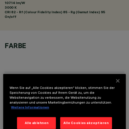
107.14 lm/W
3000 K
CRI
82
- Rf (Colour Fidelity Index) 85 - Rg (Gamut Index) 95
On/off
FARBE
OPTIONALE KOMPONENTEN
Wenn Sie auf „Alle Cookies akzeptieren“ klicken, stimmen Sie der
Speicherung von Cookies auf Ihrem Gerät zu, um die
Websitenavigation zu verbessern, die Websitenutzung zu
analysieren und unsere Marketingbemühungen zu unterstützen.
Weitere Informationen
Alle ablehnen
Alle Cookies akzeptieren