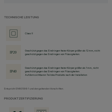
TECHNISCHE LEISTUNG
Class II
Geschützt gegen das Eindringen fester Körper größer als 12 mm, nicht
geschützt gegen das Eindringen von Flüssigkeiten.
Geschützt gegen das Eindringen fester Körper größer als 1 mm, nicht
geschützt gegen das Eindringen von Flüssigkeiten.
Auf dem sichtbaren Teil des Produkts nach der Installation
Entspricht EN60598-1 und den geltenden Vorschriften.
PRODUKTZERTIFIZIERUNG