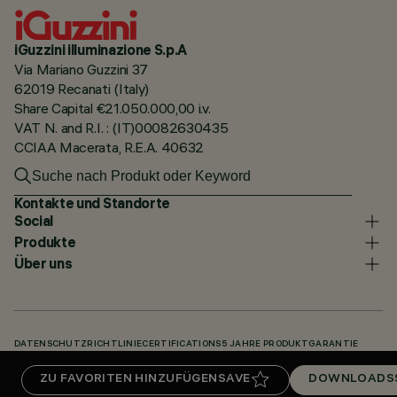
iGuzzini illuminazione S.p.A
Via Mariano Guzzini 37
62019 Recanati (Italy)
Share Capital €21.050.000,00 i.v.
VAT N. and R.I. : (IT)00082630435
CCIAA Macerata, R.E.A. 40632
Kontakte und Standorte
Social
Produkte
Über uns
DATENSCHUTZRICHTLINIE
CERTIFICATIONS
5 JAHRE PRODUKTGARANTIE
HINWEISGEBERSYSTEM
COOKIE POLICY
ACCESSIBILITY STATEMENT
ZU FAVORITEN HINZUFÜGEN
SAVE
DOWNLOADS
UNSERE CODES
KNOWLEDGE BASE (LOGIN REQUIRED)
DOWNLOADS