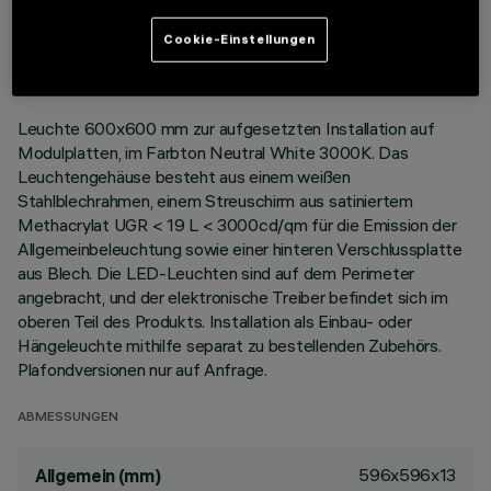
TECHNISCHE DATEN
LETZTES UPDATE: 02.08.2026
Cookie-Einstellungen
BESCHREIBUNG
Leuchte 600x600 mm zur aufgesetzten Installation auf
Modulplatten, im Farbton Neutral White 3000K. Das
Leuchtengehäuse besteht aus einem weißen
Stahlblechrahmen, einem Streuschirm aus satiniertem
Methacrylat UGR < 19 L < 3000cd/qm für die Emission der
Allgemeinbeleuchtung sowie einer hinteren Verschlussplatte
aus Blech. Die LED-Leuchten sind auf dem Perimeter
angebracht, und der elektronische Treiber befindet sich im
oberen Teil des Produkts. Installation als Einbau- oder
Hängeleuchte mithilfe separat zu bestellenden Zubehörs.
Plafondversionen nur auf Anfrage.
ABMESSUNGEN
596x596x13
Allgemein (mm)