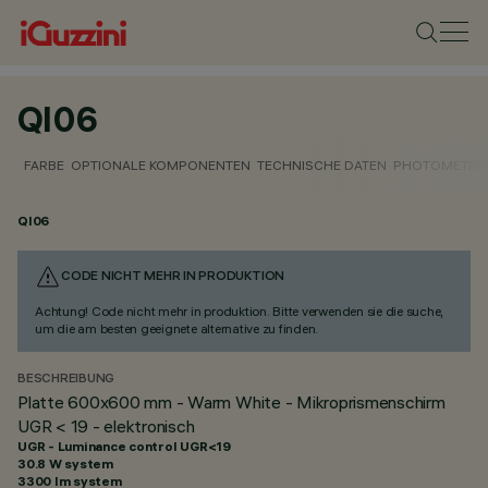
QI06
FARBE
OPTIONALE KOMPONENTEN
TECHNISCHE DATEN
PHOTOMETRIS
QI06
CODE NICHT MEHR IN PRODUKTION
Achtung! Code nicht mehr in produktion. Bitte verwenden sie die suche,
um die am besten geeignete alternative zu finden.
BESCHREIBUNG
Platte 600x600 mm - Warm White - Mikroprismenschirm
UGR < 19 - elektronisch
UGR - Luminance control UGR<19
30.8 W system
3300 lm system