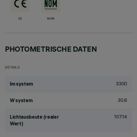
CE
NOM
PHOTOMETRISCHE DATEN
DETAILS
3300
lm system
30.8
W system
107.14
Lichtausbeute (realer
Wert)