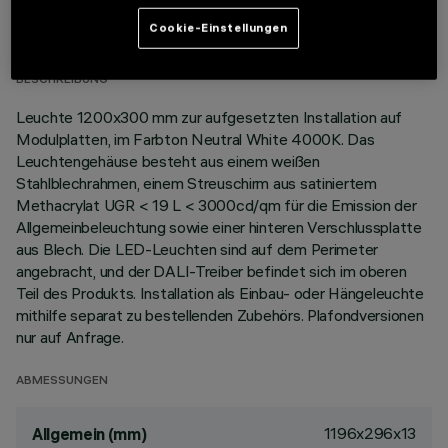
TECHNISCHE DATEN
Cookie-Einstellungen
LETZTES UPDATE: 06.08.2026
BESCHREIBUNG
Leuchte 1200x300 mm zur aufgesetzten Installation auf
Modulplatten, im Farbton Neutral White 4000K. Das
Leuchtengehäuse besteht aus einem weißen
Stahlblechrahmen, einem Streuschirm aus satiniertem
Methacrylat UGR < 19 L < 3000cd/qm für die Emission der
Allgemeinbeleuchtung sowie einer hinteren Verschlussplatte
aus Blech. Die LED-Leuchten sind auf dem Perimeter
angebracht, und der DALI-Treiber befindet sich im oberen
Teil des Produkts. Installation als Einbau- oder Hängeleuchte
mithilfe separat zu bestellenden Zubehörs. Plafondversionen
nur auf Anfrage.
ABMESSUNGEN
1196x296x13
Allgemein (mm)