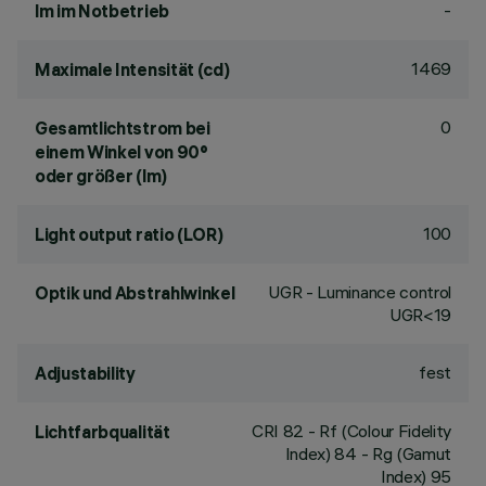
-
lm im Notbetrieb
1469
Maximale Intensität (cd)
0
Gesamtlichtstrom bei
einem Winkel von 90°
oder größer (lm)
100
Light output ratio (LOR)
UGR - Luminance control
Optik und Abstrahlwinkel
UGR<19
fest
Adjustability
CRI
82
- Rf (Colour Fidelity
Lichtfarbqualität
Index) 84 - Rg (Gamut
Index) 95