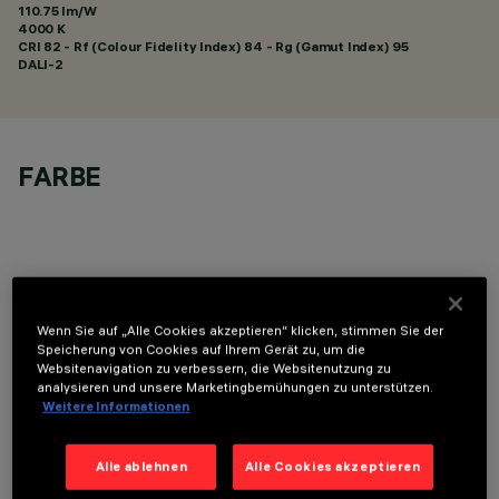
110.75 lm/W
4000 K
CRI
82
- Rf (Colour Fidelity Index) 84 - Rg (Gamut Index) 95
DALI-2
FARBE
OPTIONALE KOMPONENTEN
Wenn Sie auf „Alle Cookies akzeptieren“ klicken, stimmen Sie der
Speicherung von Cookies auf Ihrem Gerät zu, um die
Websitenavigation zu verbessern, die Websitenutzung zu
analysieren und unsere Marketingbemühungen zu unterstützen.
Weitere Informationen
Alle ablehnen
Alle Cookies akzeptieren