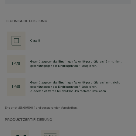
TECHNISCHE LEISTUNG
Class II
Geschützt gegen das Eindringen fester Körper größer als 12 mm, nicht
geschützt gegen das Eindringen von Flüssigkeiten.
Geschützt gegen das Eindringen fester Körper größer als 1 mm, nicht
geschützt gegen das Eindringen von Flüssigkeiten.
Auf dem sichtbaren Teil des Produkts nach der Installation
Entspricht EN60598-1 und den geltenden Vorschriften.
PRODUKTZERTIFIZIERUNG