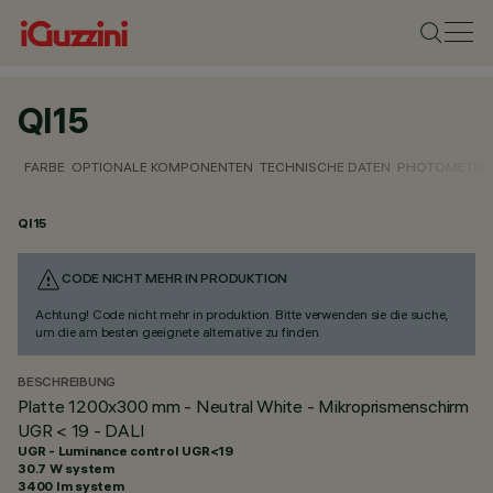
QI15
FARBE
OPTIONALE KOMPONENTEN
TECHNISCHE DATEN
PHOTOMETRIS
QI15
CODE NICHT MEHR IN PRODUKTION
Achtung! Code nicht mehr in produktion. Bitte verwenden sie die suche,
um die am besten geeignete alternative zu finden.
BESCHREIBUNG
Platte 1200x300 mm - Neutral White - Mikroprismenschirm
UGR < 19 - DALI
UGR - Luminance control UGR<19
30.7 W system
3400 lm system