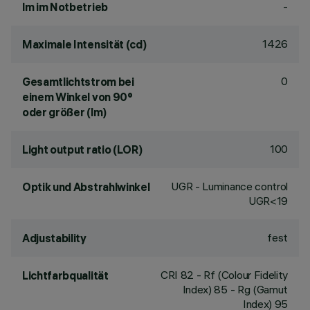
-
lm im Notbetrieb
1426
Maximale Intensität (cd)
0
Gesamtlichtstrom bei
einem Winkel von 90°
oder größer (lm)
100
Light output ratio (LOR)
UGR - Luminance control
Optik und Abstrahlwinkel
UGR<19
fest
Adjustability
CRI
82
- Rf (Colour Fidelity
Lichtfarbqualität
Index) 85 - Rg (Gamut
Index) 95