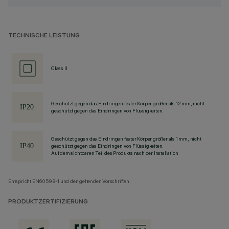
TECHNISCHE LEISTUNG
Class II
Geschützt gegen das Eindringen fester Körper größer als 12 mm, nicht
geschützt gegen das Eindringen von Flüssigkeiten.
Geschützt gegen das Eindringen fester Körper größer als 1 mm, nicht
geschützt gegen das Eindringen von Flüssigkeiten.
Auf dem sichtbaren Teil des Produkts nach der Installation
Entspricht EN60598-1 und den geltenden Vorschriften.
PRODUKTZERTIFIZIERUNG