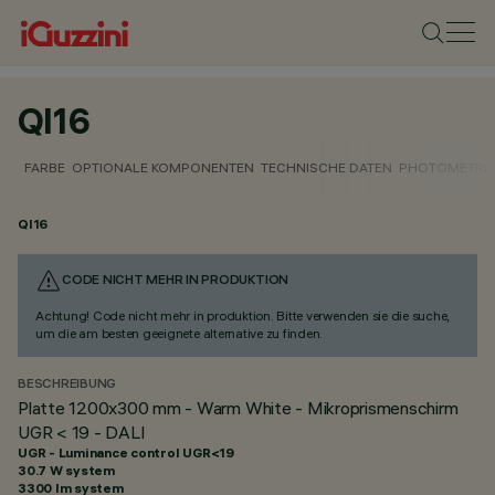
QI16
FARBE
OPTIONALE KOMPONENTEN
TECHNISCHE DATEN
PHOTOMETRIS
QI16
CODE NICHT MEHR IN PRODUKTION
Achtung! Code nicht mehr in produktion. Bitte verwenden sie die suche,
um die am besten geeignete alternative zu finden.
BESCHREIBUNG
Platte 1200x300 mm - Warm White - Mikroprismenschirm
UGR < 19 - DALI
UGR - Luminance control UGR<19
30.7 W system
3300 lm system