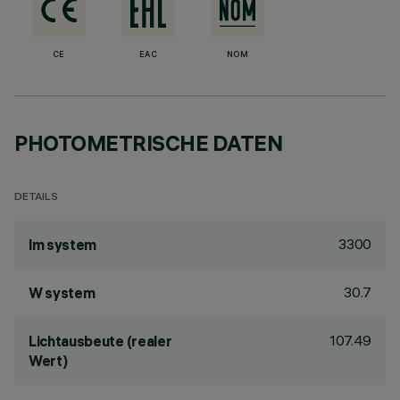
CE
EAC
NOM
PHOTOMETRISCHE DATEN
DETAILS
3300
lm system
30.7
W system
107.49
Lichtausbeute (realer
Wert)