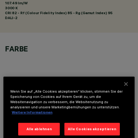
107.49 lm/W
3000 K
CRI
82
- Rf (Colour Fidelity Index) 85 - Rg (Gamut Index) 95
DALI-2
FARBE
OPTIONALE KOMPONENTEN
Wenn Sie auf „Alle Cookies akzeptieren“ klicken, stimmen Sie der
Speicherung von Cookies auf Ihrem Gerät zu, um die
Websitenavigation zu verbessern, die Websitenutzung zu
analysieren und unsere Marketingbemühungen zu unterstützen.
Weitere Informationen
Alle ablehnen
Alle Cookies akzeptieren