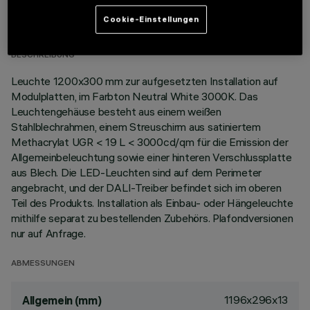
TECHNISCHE DATEN
Cookie-Einstellungen
LETZTES UPDATE: 06.08.2026
BESCHREIBUNG
Leuchte 1200x300 mm zur aufgesetzten Installation auf
Modulplatten, im Farbton Neutral White 3000K. Das
Leuchtengehäuse besteht aus einem weißen
Stahlblechrahmen, einem Streuschirm aus satiniertem
Methacrylat UGR < 19 L < 3000cd/qm für die Emission der
Allgemeinbeleuchtung sowie einer hinteren Verschlussplatte
aus Blech. Die LED-Leuchten sind auf dem Perimeter
angebracht, und der DALI-Treiber befindet sich im oberen
Teil des Produkts. Installation als Einbau- oder Hängeleuchte
mithilfe separat zu bestellenden Zubehörs. Plafondversionen
nur auf Anfrage.
ABMESSUNGEN
1196x296x13
Allgemein (mm)