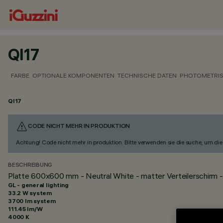
QI17
FARBE
OPTIONALE KOMPONENTEN
TECHNISCHE DATEN
PHOTOMETRIS
QI17
CODE NICHT MEHR IN PRODUKTION
Achtung! Code nicht mehr in produktion. Bitte verwenden sie die suche, um die 
BESCHREIBUNG
Platte 600x600 mm - Neutral White - matter Verteilerschirm -
GL - general lighting
33.2 W system
3700 lm system
111.45 lm/W
4000 K