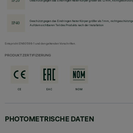
Geschützt gegen das Eindringen fester Körper größer als 12 mm, nicht geschützt
Geschützt gegen das Eindringen fester Körper größer als 1 mm, nicht geschützt 
Auf dem sichtbaren Teil des Produkts nach der Installation
Entspricht EN60598-1 und den geltenden Vorschriften.
PRODUKTZERTIFIZIERUNG
CE
EAC
NOM
PHOTOMETRISCHE DATEN