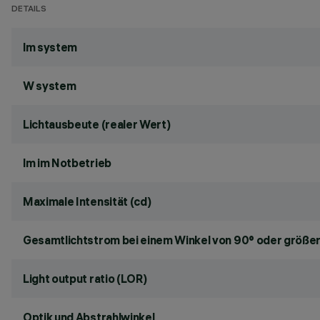
DETAILS
lm system
W system
Lichtausbeute (realer Wert)
lm im Notbetrieb
Maximale Intensität (cd)
Gesamtlichtstrom bei einem Winkel von 90° oder größer
Light output ratio (LOR)
Optik und Abstrahlwinkel