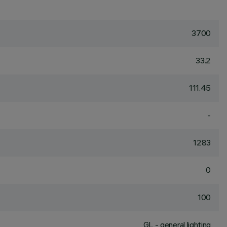
3700
33.2
111.45
-
1283
0
100
GL - general lighting