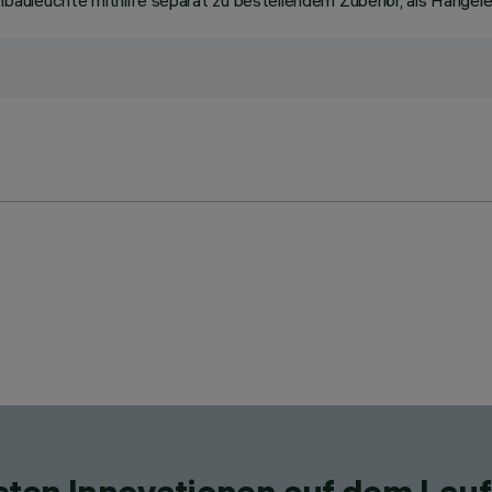
auleuchte mithilfe separat zu bestellendem Zubehör, als Hängeleu