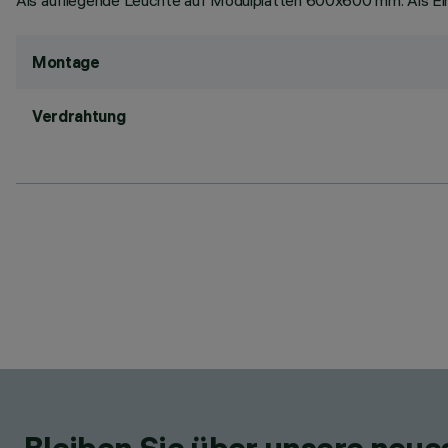
Als aufliegende Leuchte auf Modulplatten 600x600 mm. Als Einb
Montage
Verdrahtung