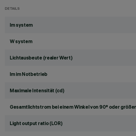
DETAILS
lm system
W system
Lichtausbeute (realer Wert)
lm im Notbetrieb
Maximale Intensität (cd)
Gesamtlichtstrom bei einem Winkel von 90° oder größer
Light output ratio (LOR)