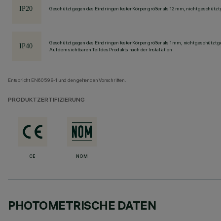
Geschützt gegen das Eindringen fester Körper größer als 12 mm, nicht geschützt
Geschützt gegen das Eindringen fester Körper größer als 1 mm, nicht geschützt 
Auf dem sichtbaren Teil des Produkts nach der Installation
Entspricht EN60598-1 und den geltenden Vorschriften.
PRODUKTZERTIFIZIERUNG
CE
NOM
PHOTOMETRISCHE DATEN