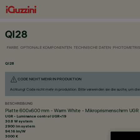
QI28
FARBE
OPTIONALE KOMPONENTEN
TECHNISCHE DATEN
PHOTOMETRIS
QI28
CODE NICHT MEHR IN PRODUKTION
Achtung! Code nicht mehr in produktion. Bitte verwenden sie die suche, um die 
BESCHREIBUNG
Platte 600x600 mm - Warm White - Mikroprismenschirm UGR 
UGR - Luminance control UGR<19
30.8 W system
2900 lm system
94.16 lm/W
3000 K