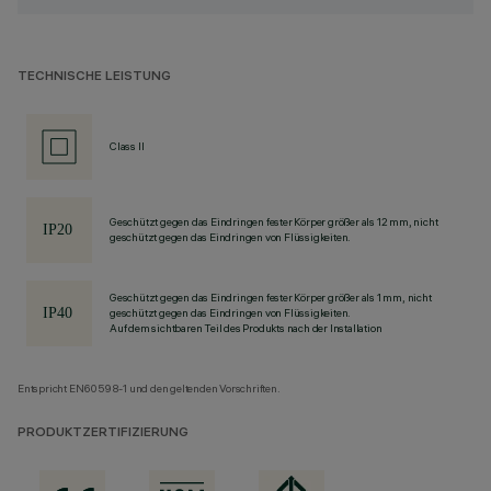
TECHNISCHE LEISTUNG
Class II
Geschützt gegen das Eindringen fester Körper größer als 12 mm, nicht
geschützt gegen das Eindringen von Flüssigkeiten.
Geschützt gegen das Eindringen fester Körper größer als 1 mm, nicht
geschützt gegen das Eindringen von Flüssigkeiten.
Auf dem sichtbaren Teil des Produkts nach der Installation
Entspricht EN60598-1 und den geltenden Vorschriften.
PRODUKTZERTIFIZIERUNG