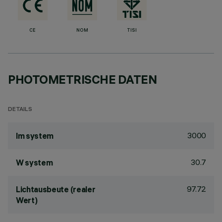
CE
NOM
TISI
PHOTOMETRISCHE DATEN
DETAILS
3000
lm system
30.7
W system
97.72
Lichtausbeute (realer
Wert)