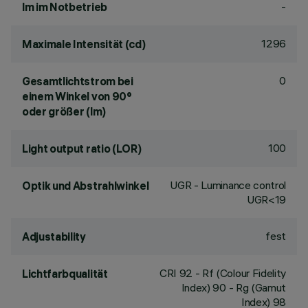
-
lm im Notbetrieb
1296
Maximale Intensität (cd)
0
Gesamtlichtstrom bei
einem Winkel von 90°
oder größer (lm)
100
Light output ratio (LOR)
UGR - Luminance control
Optik und Abstrahlwinkel
UGR<19
fest
Adjustability
CRI
92
- Rf (Colour Fidelity
Lichtfarbqualität
Index) 90 - Rg (Gamut
Index) 98