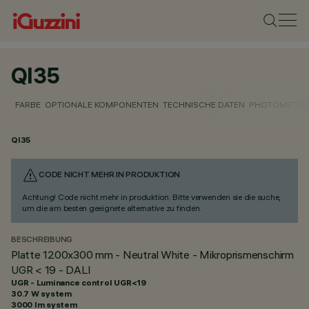
QI35
FARBE
OPTIONALE KOMPONENTEN
TECHNISCHE DATEN
PHOTOMETRIS
QI35
CODE NICHT MEHR IN PRODUKTION
Achtung! Code nicht mehr in produktion. Bitte verwenden sie die suche,
um die am besten geeignete alternative zu finden.
BESCHREIBUNG
Platte 1200x300 mm - Neutral White - Mikroprismenschirm
UGR < 19 - DALI
UGR - Luminance control UGR<19
30.7 W system
3000 lm system