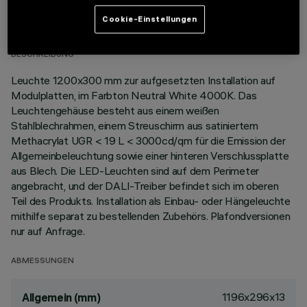
TECHNISCHE DATEN
Cookie-Einstellungen
LETZTES UPDATE: 02.08.2026
BESCHREIBUNG
Leuchte 1200x300 mm zur aufgesetzten Installation auf
Modulplatten, im Farbton Neutral White 4000K. Das
Leuchtengehäuse besteht aus einem weißen
Stahlblechrahmen, einem Streuschirm aus satiniertem
Methacrylat UGR < 19 L < 3000cd/qm für die Emission der
Allgemeinbeleuchtung sowie einer hinteren Verschlussplatte
aus Blech. Die LED-Leuchten sind auf dem Perimeter
angebracht, und der DALI-Treiber befindet sich im oberen
Teil des Produkts. Installation als Einbau- oder Hängeleuchte
mithilfe separat zu bestellenden Zubehörs. Plafondversionen
nur auf Anfrage.
ABMESSUNGEN
1196x296x13
Allgemein (mm)