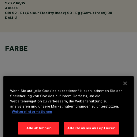
97.72 lm/W
4000 K
CRI
92
- Rf (Colour Fidelity Index) 90 - Rg (Gamut Index) 98
DALI-2
FARBE
OPTIONALE KOMPONENTEN
Wenn Sie auf „Alle Cookies akzeptieren“ klicken, stimmen Sie der
Speicherung von Cookies auf Ihrem Gerät zu, um die
Websitenavigation zu verbessern, die Websitenutzung zu
analysieren und unsere Marketingbemühungen zu unterstützen.
Weitere Informationen
Alle ablehnen
Alle Cookies akzeptieren