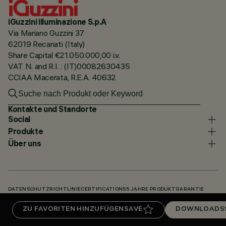
iGuzzini illuminazione S.p.A
Via Mariano Guzzini 37
62019 Recanati (Italy)
Share Capital €21.050.000,00 i.v.
VAT N. and R.I. : (IT)00082630435
CCIAA Macerata, R.E.A. 40632
Kontakte und Standorte
Social
Produkte
Über uns
DATENSCHUTZRICHTLINIE
CERTIFICATIONS
5 JAHRE PRODUKTGARANTIE
HINWEISGEBERSYSTEM
COOKIE POLICY
ACCESSIBILITY STATEMENT
ZU FAVORITEN HINZUFÜGEN
SAVE
DOWNLOADS
UNSERE CODES
KNOWLEDGE BASE (LOGIN REQUIRED)
DOWNLOADS