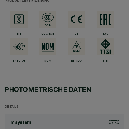
PRODUKTZERTIFIZIERUNG
BIS
CCC S&E
CE
EAC
ENEC-03
NOM
RETILAP
TISI
PHOTOMETRISCHE DATEN
DETAILS
977.9
lm system