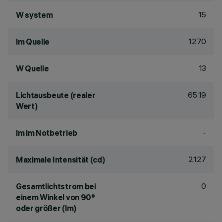
15
W system
1270
lm Quelle
13
W Quelle
65.19
Lichtausbeute (realer
Wert)
-
lm im Notbetrieb
2127
Maximale Intensität (cd)
0
Gesamtlichtstrom bei
einem Winkel von 90°
oder größer (lm)