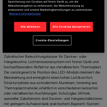
Speicherung von Cookies auf Ihrem Gerät zu, um die
Websitenavigation zu verbessern, die Websitenutzung zu
analysieren und unsere Marketingbemühungen zu unterstützen.
Weitere Informationen
TECHNISCHE DATEN
Alle ablehnen
Alle Cookies akzeptieren
LETZTES UPDATE: 06.08.2026
Cookie-Einstellungen
BESCHREIBUNG
Zylindrischer Beleuchtungskörper für Decken- oder
Hängeleuchte. Lichtemissionssystem mit fester Optik und
hochauflösendem Reflektor aus metallisiertem Thermoplast.
Die zurückgesetzte Position des LED-Moduls minimiert die
Blendwirkung und ermöglicht einen hohen Lichtkomfort.
Strukturzylinder aus extrudiertem Aluminium, Innenring aus
Thermoplastmaterial, erhältlich in verschiedenen lackierten
oder metallisierten Ausführungen. Schutzglas. Mittels
spezieller Zubehörsets sind Decken- und Hängeinstallationen
mit geringem Aufwand dank praktischem Bajonett-System