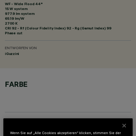
WF - Wide Flood 44°
15 W system
977.9 lm system
65.19 lm/W
2700 K
CRI
92
- Rf (Colour Fidelity Index) 92 - Rg (Gamut Index) 99
Phase cut
ENTWORFEN VON
iGuzzini
FARBE
OPTIONALE KOMPONENTEN
Wenn Sie auf „Alle Cookies akzeptieren“ klicken, stimmen Sie der