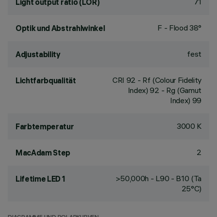
71
Light output ratio (LOR)
F - Flood 38°
Optik und Abstrahlwinkel
fest
Adjustability
CRI
92
- Rf (Colour Fidelity
Lichtfarbqualität
Index) 92 - Rg (Gamut
Index) 99
3000 K
Farbtemperatur
2
MacAdam Step
>50,000h - L90 - B10 (Ta
Lifetime LED 1
25°C)