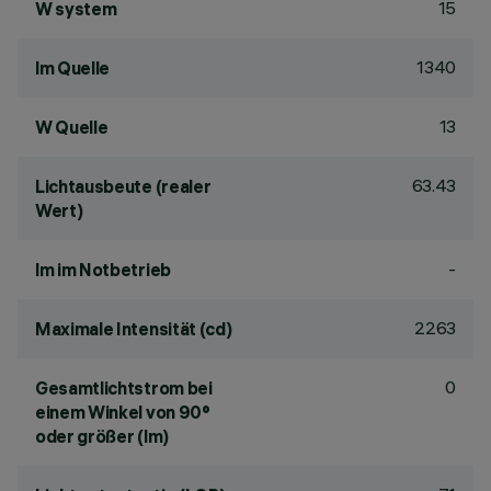
15
W system
1340
lm Quelle
13
W Quelle
63.43
Lichtausbeute (realer
Wert)
-
lm im Notbetrieb
2263
Maximale Intensität (cd)
0
Gesamtlichtstrom bei
einem Winkel von 90°
oder größer (lm)