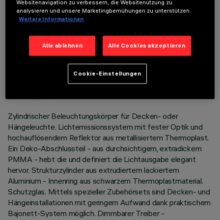
Websitenavigation zu verbessern, die Websitenutzung zu
analysieren und unsere Marketingbemühungen zu unterstützen.
Weitere Informationen
Alle ablehnen
Alle Cookies akzeptieren
TECHNISCHE DATEN
LETZTES UPDATE: 06.08.2026
Cookie-Einstellungen
BESCHREIBUNG
Zylindrischer Beleuchtungskörper für Decken- oder
Hängeleuchte. Lichtemissionssystem mit fester Optik und
hochauflösendem Reflektor aus metallisiertem Thermoplast.
Ein Deko-Abschlussteil - aus durchsichtigem, extradickem
PMMA - hebt die und definiert die Lichtausgabe elegant
hervor. Strukturzylinder aus extrudiertem lackiertem
Aluminium - Innenring aus schwarzem Thermoplastmaterial.
Schutzglas. Mittels spezieller Zubehörsets sind Decken- und
Hängeinstallationen mit geringem Aufwand dank praktischem
Bajonett-System möglich. Dimmbarer Treiber -