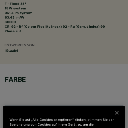
F - Flood 38°
15 W system
951.4 lm system
63.43 lm/W
3000 K
CRI
92
- Rf (Colour Fidelity Index) 92 - Rg (Gamut Index) 99
Phase cut
ENTWORFEN VON
iGuzzini
FARBE
OPTIONALE KOMPONENTEN
Wenn Sie auf „Alle Cookies akzeptieren“ klicken, stimmen Sie der
Speicherung von Cookies auf Ihrem Gerät zu, um die