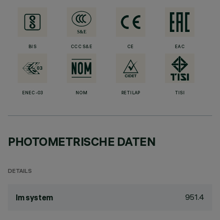
BIS
CCC S&E
CE
EAC
ENEC-03
NOM
RETILAP
TISI
PHOTOMETRISCHE DATEN
DETAILS
951.4
lm system