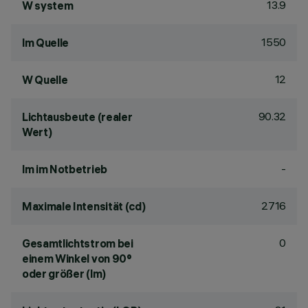
13.9
W system
1550
lm Quelle
12
W Quelle
90.32
Lichtausbeute (realer
Wert)
-
lm im Notbetrieb
2716
Maximale Intensität (cd)
0
Gesamtlichtstrom bei
einem Winkel von 90°
oder größer (lm)