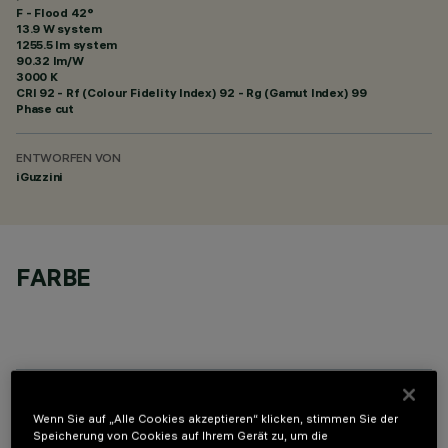
F - Flood 42°
13.9 W system
1255.5 lm system
90.32 lm/W
3000 K
CRI
92
- Rf (Colour Fidelity Index) 92 - Rg (Gamut Index) 99
Phase cut
ENTWORFEN VON
iGuzzini
FARBE
OPTIONALE KOMPONENTEN
Wenn Sie auf „Alle Cookies akzeptieren“ klicken, stimmen Sie der
Speicherung von Cookies auf Ihrem Gerät zu, um die