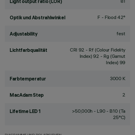
81
Light output ratio (LOR)
F - Flood 42°
Optik und Abstrahlwinkel
fest
Adjustability
CRI
92
- Rf (Colour Fidelity
Lichtfarbqualität
Index) 92 - Rg (Gamut
Index) 99
3000 K
Farbtemperatur
2
MacAdam Step
>50,000h - L90 - B10 (Ta
Lifetime LED 1
25°C)