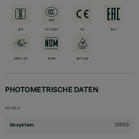
BIS
CCC S&E
CE
EAC
ENEC-03
NOM
RETILAP
PHOTOMETRISCHE DATEN
DETAILS
1255.5
lm system