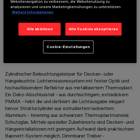
Websitenavigation zu verbessern, die Websitenutzung zu
analysieren und unsere Marketingbemühungen zu unterstützen.
Weitere Informationen
Alle ablehnen
Alle Cookies akzeptieren
TECHNISCHE DATEN
LETZTES UPDATE: 05.08.2026
Cookie-Einstellungen
BESCHREIBUNG
Zylindrischer Beleuchtungskörper für Decken- oder
Hängeleuchte. Lichtemissionssystem mit fester Optik und
hochauflösendem Reflektor aus metallisiertem Thermoplast.
Ein Deko-Abschlussteil - aus durchsichtigem, extradickem
PMMA - hebt die und definiert die Lichtausgabe elegant
hervor. Strukturzylinder aus extrudiertem lackiertem
Aluminium - Innenring aus schwarzem Thermoplastmaterial.
Schutzglas. Mittels spezieller Zubehörsets sind Decken- und
Hängeinstallationen mit geringem Aufwand dank praktischem
Bajonett-System möglich. Dimmbarer Treiber -