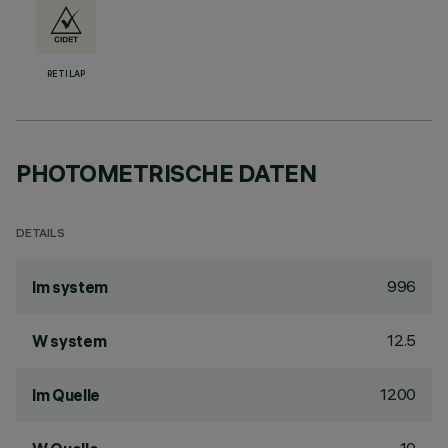
RETILAP
PHOTOMETRISCHE DATEN
DETAILS
996
lm system
12.5
W system
1200
lm Quelle