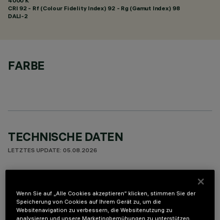
4000 K
CRI
92
- Rf (Colour Fidelity Index) 92 - Rg (Gamut Index) 98
DALI-2
FARBE
TECHNISCHE DATEN
LETZTES UPDATE: 05.08.2026
BESCHREIBUNG
Leuchte für Deckeneinbau mit 5 optischen Elementen mit
Wenn Sie auf „Alle Cookies akzeptieren“ klicken, stimmen Sie der
Speicherung von Cookies auf Ihrem Gerät zu, um die
LED-Lampen - feste Optiken mit hochauflösenden Opti
Websitenavigation zu verbessern, die Websitenutzung zu
Beam-Reflektoren aus metallisiertem Thermoplast. Trotz der
analysieren und unsere Marketingbemühungen zu unterstützen.