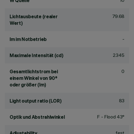
10
W Quelle
79.68
Lichtausbeute (realer
Wert)
-
lm im Notbetrieb
2345
Maximale Intensität (cd)
0
Gesamtlichtstrom bei
einem Winkel von 90°
oder größer (lm)
83
Light output ratio (LOR)
F - Flood 43°
Optik und Abstrahlwinkel
fest
Adjustability