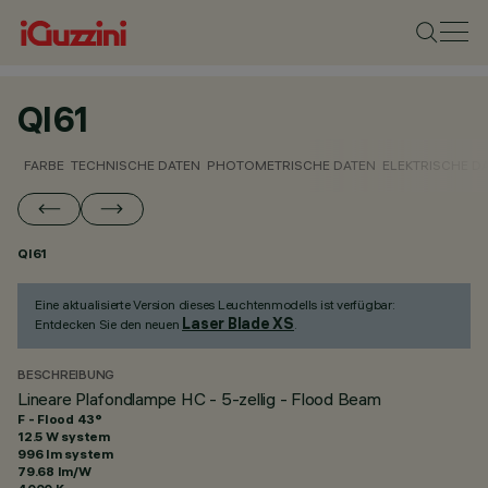
QI61
FARBE
TECHNISCHE DATEN
PHOTOMETRISCHE DATEN
ELEKTRISCHE D
QI61
Eine aktualisierte Version dieses Leuchtenmodells ist verfügbar:
Laser Blade XS
Entdecken Sie den neuen
.
BESCHREIBUNG
Lineare Plafondlampe HC - 5-zellig - Flood Beam
F - Flood 43°
12.5 W system
996 lm system
79.68 lm/W