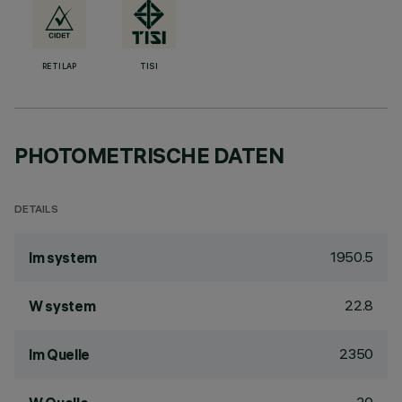
RETILAP
TISI
PHOTOMETRISCHE DATEN
DETAILS
1950.5
lm system
22.8
W system
2350
lm Quelle