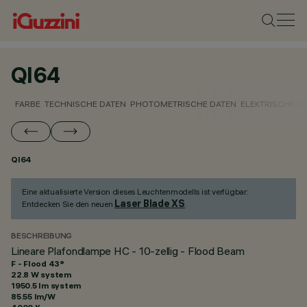
QI64
FARBE
TECHNISCHE DATEN
PHOTOMETRISCHE DATEN
ELEKTRISCHE D
QI64
Eine aktualisierte Version dieses Leuchtenmodells ist verfügbar:
Laser Blade XS
Entdecken Sie den neuen
.
BESCHREIBUNG
Lineare Plafondlampe HC - 10-zellig - Flood Beam
F - Flood 43°
22.8 W system
1950.5 lm system
85.55 lm/W