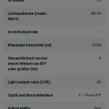
20
W Quelle
85.55
Lichtausbeute (realer
Wert)
-
lm im Notbetrieb
4593
Maximale Intensität (cd)
0
Gesamtlichtstrom bei
einem Winkel von 90°
oder größer (lm)
83
Light output ratio (LOR)
F - Flood 43°
Optik und Abstrahlwinkel
fest
Adjustability