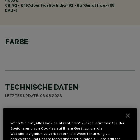
4000 K
CRI
92
- Rf (Colour Fidelity Index) 92 - Rg (Gamut Index) 98
DALI-2
FARBE
TECHNISCHE DATEN
LETZTES UPDATE: 06.08.2026
BESCHREIBUNG
Leuchte für Deckeneinbau mit 10 optischen Elementen mit
Wenn Sie auf „Alle Cookies akzeptieren“ klicken, stimmen Sie der
Speicherung von Cookies auf Ihrem Gerät zu, um die
LED-Lampen - feste Optiken mit hochauflösenden Opti
Websitenavigation zu verbessern, die Websitenutzung zu
Beam-Reflektoren aus metallisiertem Thermoplast. Trotz der
analysieren und unsere Marketingbemühungen zu unterstützen.