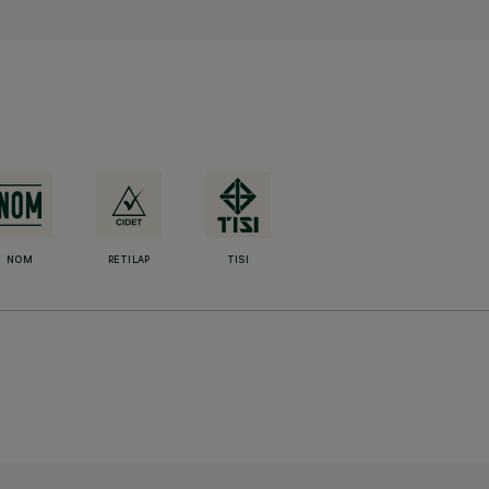
NOM
RETILAP
TISI