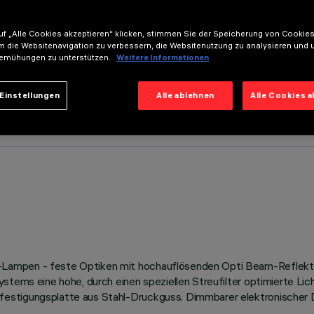
f „Alle Cookies akzeptieren“ klicken, stimmen Sie der Speicherung von Cookies
m die Websitenavigation zu verbessern, die Websitenutzung zu analysieren und 
emühungen zu unterstützen.
Weitere Informationen
Einstellungen
Alle ablehnen
Alle Cookies 
Lampen - feste Optiken mit hochauflösenden Opti Beam-Reflektor
stems eine hohe, durch einen speziellen Streufilter optimierte Lic
estigungsplatte aus Stahl-Druckguss. Dimmbarer elektronischer D