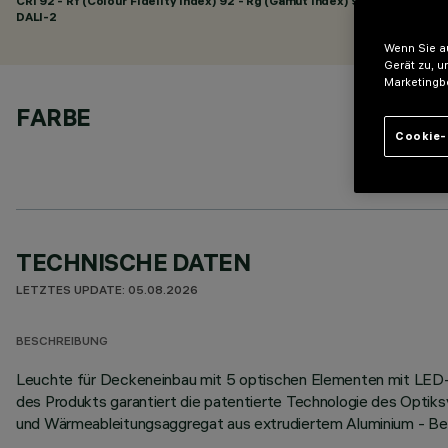
CRI
92
- Rf (Colour Fidelity Index) 92 - Rg (Gamut Index) 98
DALI-2
Wenn Sie au
Gerät zu, u
Marketingb
FARBE
Cookie-
TECHNISCHE DATEN
LETZTES UPDATE: 05.08.2026
BESCHREIBUNG
Leuchte für Deckeneinbau mit 5 optischen Elementen mit LED-
des Produkts garantiert die patentierte Technologie des Optiksy
und Wärmeableitungsaggregat aus extrudiertem Aluminium - Bef