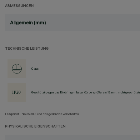
ABMESSUNGEN
Allgemein (mm)
TECHNISCHE LEISTUNG
Class I
Geschützt gegen das Eindringen fester Körper größer als 12 mm, nicht geschützt
Entspricht EN60598-1 und den geltenden Vorschriften.
PHYSIKALISCHE EIGENSCHAFTEN