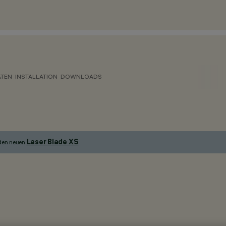
ATEN
INSTALLATION
DOWNLOADS
Laser Blade XS
 den neuen
.