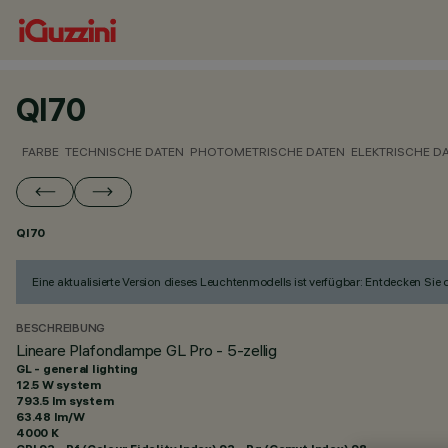
QI70
FARBE
TECHNISCHE DATEN
PHOTOMETRISCHE DATEN
ELEKTRISCHE D
QI70
Eine aktualisierte Version dieses Leuchtenmodells ist verfügbar: Entdecken Sie
BESCHREIBUNG
Lineare Plafondlampe GL Pro - 5-zellig
GL - general lighting
12.5 W system
793.5 lm system
63.48 lm/W
4000 K