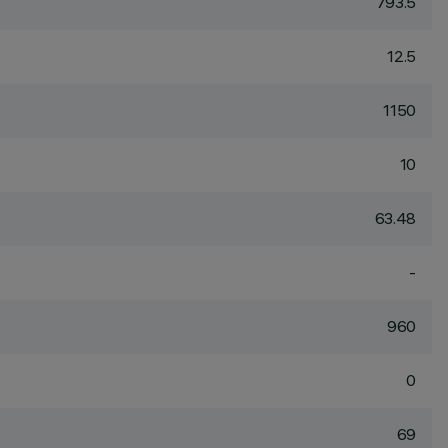
793.5
12.5
1150
10
63.48
-
960
0
69