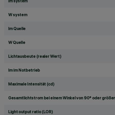
lm system
W system
lm Quelle
W Quelle
Lichtausbeute (realer Wert)
lm im Notbetrieb
Maximale Intensität (cd)
Gesamtlichtstrom bei einem Winkel von 90° oder größer
Light output ratio (LOR)