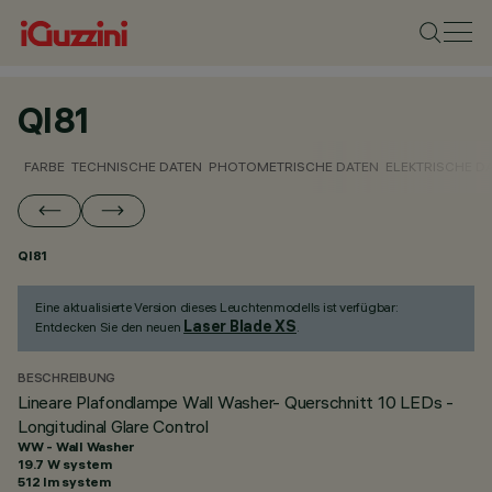
QI81
FARBE
TECHNISCHE DATEN
PHOTOMETRISCHE DATEN
ELEKTRISCHE D
QI81
Eine aktualisierte Version dieses Leuchtenmodells ist verfügbar:
Laser Blade XS
Entdecken Sie den neuen
.
BESCHREIBUNG
Lineare Plafondlampe Wall Washer- Querschnitt 10 LEDs -
Longitudinal Glare Control
WW - Wall Washer
19.7 W system
512 lm system