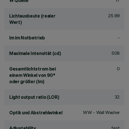
17
W Quelle
25.99
Lichtausbeute (realer
Wert)
-
lm im Notbetrieb
508
Maximale Intensität (cd)
0
Gesamtlichtstrom bei
einem Winkel von 90°
oder größer (lm)
32
Light output ratio (LOR)
WW - Wall Washer
Optik und Abstrahlwinkel
fest
Adjustability