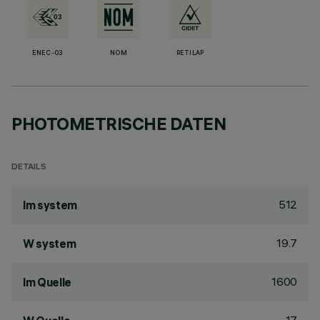
ENEC-03
NOM
RETILAP
PHOTOMETRISCHE DATEN
DETAILS
512
lm system
19.7
W system
1600
lm Quelle