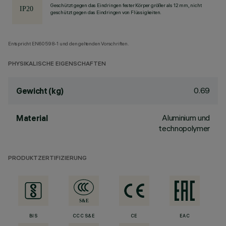
Geschützt gegen das Eindringen fester Körper größer als 12 mm, nicht
geschützt gegen das Eindringen von Flüssigkeiten.
Entspricht EN60598-1 und den geltenden Vorschriften.
PHYSIKALISCHE EIGENSCHAFTEN
0.69
Gewicht (kg)
Aluminium und
Material
technopolymer
PRODUKTZERTIFIZIERUNG
BIS
CCC S&E
CE
EAC