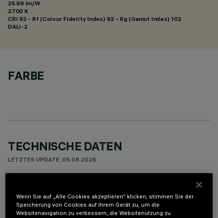
25.99 lm/W
2700 K
CRI
92
- Rf (Colour Fidelity Index) 92 - Rg (Gamut Index) 102
DALI-2
FARBE
TECHNISCHE DATEN
LETZTES UPDATE: 05.08.2026
BESCHREIBUNG
Wenn Sie auf „Alle Cookies akzeptieren“ klicken, stimmen Sie der
Leuchte für Deckeneinbau für LED-Lichtquellen. Trotz der
Speicherung von Cookies auf Ihrem Gerät zu, um die
sehr kompakten Größe der Leuchte sorgt die patentierte
Websitenavigation zu verbessern, die Websitenutzung zu