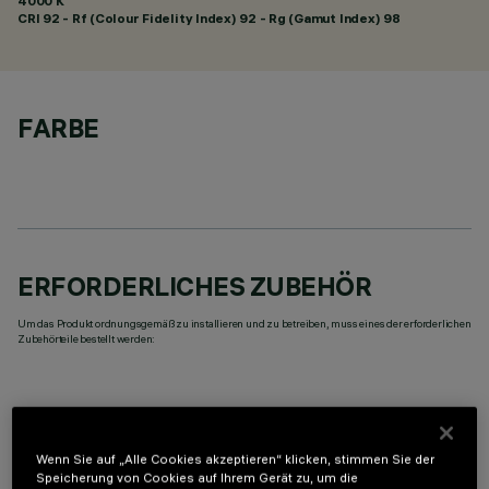
4000 K
CRI
92
- Rf (Colour Fidelity Index) 92 - Rg (Gamut Index) 98
FARBE
ERFORDERLICHES ZUBEHÖR
Um das Produkt ordnungsgemäß zu installieren und zu betreiben, muss eines der erforderlichen
Zubehörteile bestellt werden:
Wenn Sie auf „Alle Cookies akzeptieren“ klicken, stimmen Sie der
OPTIONALE KOMPONENTEN
Speicherung von Cookies auf Ihrem Gerät zu, um die