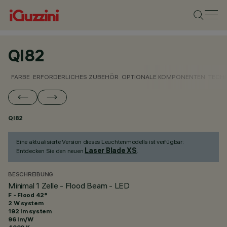
QI82
FARBE
ERFORDERLICHES ZUBEHÖR
OPTIONALE KOMPONENTEN
TECH
QI82
Eine aktualisierte Version dieses Leuchtenmodells ist verfügbar:
Laser Blade XS
Entdecken Sie den neuen
.
BESCHREIBUNG
Minimal 1 Zelle - Flood Beam - LED
F - Flood 42°
2 W system
192 lm system
96 lm/W