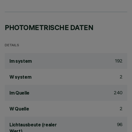
PHOTOMETRISCHE DATEN
DETAILS
192
lm system
2
W system
240
lm Quelle
2
W Quelle
96
Lichtausbeute (realer
Wert)