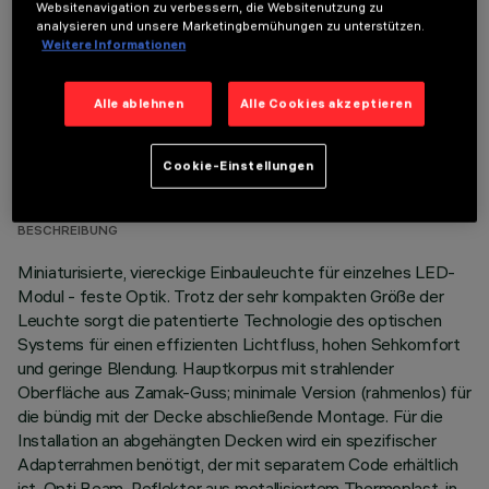
Websitenavigation zu verbessern, die Websitenutzung zu
analysieren und unsere Marketingbemühungen zu unterstützen.
Weitere Informationen
Alle ablehnen
Alle Cookies akzeptieren
TECHNISCHE DATEN
Cookie-Einstellungen
LETZTES UPDATE: 05.08.2026
BESCHREIBUNG
Miniaturisierte, viereckige Einbauleuchte für einzelnes LED-
Modul - feste Optik. Trotz der sehr kompakten Größe der
Leuchte sorgt die patentierte Technologie des optischen
Systems für einen effizienten Lichtfluss, hohen Sehkomfort
und geringe Blendung. Hauptkorpus mit strahlender
Oberfläche aus Zamak-Guss; minimale Version (rahmenlos) für
die bündig mit der Decke abschließende Montage. Für die
Installation an abgehängten Decken wird ein spezifischer
Adapterrahmen benötigt, der mit separatem Code erhältlich
ist. Opti Beam-Reflektor aus metallisiertem Thermoplast, in