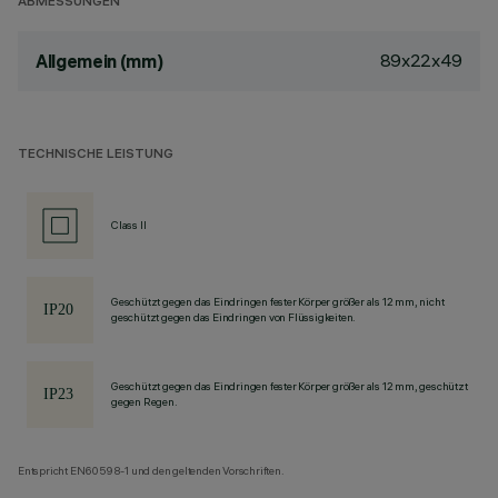
ABMESSUNGEN
89x22x49
Allgemein (mm)
TECHNISCHE LEISTUNG
Class II
Geschützt gegen das Eindringen fester Körper größer als 12 mm, nicht
geschützt gegen das Eindringen von Flüssigkeiten.
Geschützt gegen das Eindringen fester Körper größer als 12 mm, geschützt
gegen Regen.
Entspricht EN60598-1 und den geltenden Vorschriften.