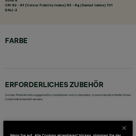
3000 K
CRI
92
- Rf (Colour Fidelity Index) 93 - Rg (Gamut Index) 101
DALI-2
FARBE
ERFORDERLICHES ZUBEHÖR
Um das Produkt ordnungsgemäß zu installieren und zu betreiben, muss eines der erforderlichen
Zubehörteile bestellt werden:
Wenn Sie auf „Alle Cookies akzeptieren“ klicken, stimmen Sie der