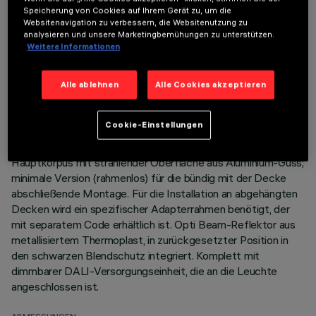
TECHNISCHE DATEN
Speicherung von Cookies auf Ihrem Gerät zu, um die
Websitenavigation zu verbessern, die Websitenutzung zu
LETZTES UPDATE: 05.08.2026
analysieren und unsere Marketingbemühungen zu unterstützen.
Weitere Informationen
BESCHREIBUNG
Miniaturisierte, lineare Einbauleuchte mit 5 optischen
Alle ablehnen
Alle Cookies akzeptieren
Elementen mit LED-Lampen - feste Optik. Trotz der sehr
kompakten Größe der Leuchte sorgt die patentierte
Cookie-Einstellungen
Technologie des optischen Systems für einen effizienten
Lichtfluss, hohen Sehkomfort und geringe Blendung.
Hauptkorpus mit strahlender Oberfläche aus Aluminium-Guss;
minimale Version (rahmenlos) für die bündig mit der Decke
abschließende Montage. Für die Installation an abgehängten
Decken wird ein spezifischer Adapterrahmen benötigt, der
mit separatem Code erhältlich ist. Opti Beam-Reflektor aus
metallisiertem Thermoplast, in zurückgesetzter Position in
den schwarzen Blendschutz integriert. Komplett mit
dimmbarer DALI-Versorgungseinheit, die an die Leuchte
angeschlossen ist.