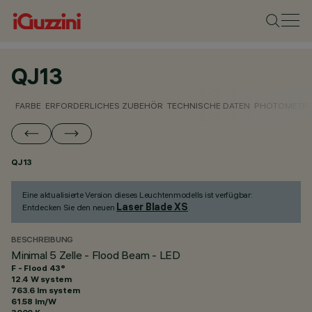
QJ13
FARBE
ERFORDERLICHES ZUBEHÖR
TECHNISCHE DATEN
PHOTOMETRI
QJ13
Eine aktualisierte Version dieses Leuchtenmodells ist verfügbar:
Laser Blade XS
Entdecken Sie den neuen
.
BESCHREIBUNG
Minimal 5 Zelle - Flood Beam - LED
F - Flood 43°
12.4 W system
763.6 lm system
61.58 lm/W