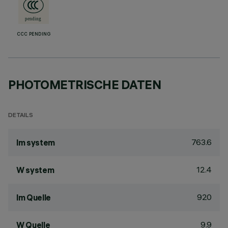
CCC PENDING
PHOTOMETRISCHE DATEN
DETAILS
763.6
lm system
12.4
W system
920
lm Quelle
9.9
W Quelle