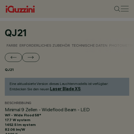
QJ21
FARBE
ERFORDERLICHES ZUBEHÖR
TECHNISCHE DATEN
PHOTOMETRI
QJ21
Eine aktualisierte Version dieses Leuchtenmodells ist verfügbar:
Laser Blade XS
Entdecken Sie den neuen
.
BESCHREIBUNG
Minimal 9 Zellen - Wideflood Beam - LED
WF - Wide Flood 58°
17.7 W system
1452.5 lm system
82.06 lm/W