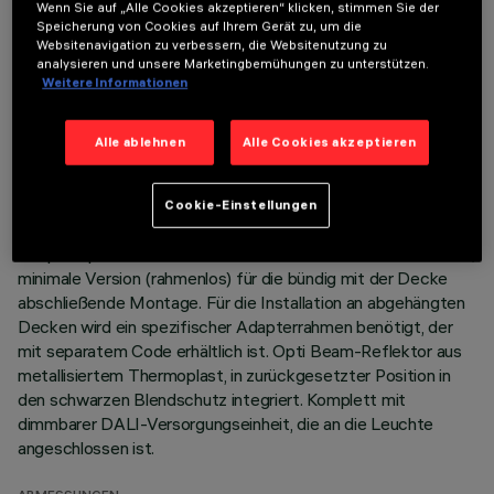
TECHNISCHE DATEN
Wenn Sie auf „Alle Cookies akzeptieren“ klicken, stimmen Sie der
Speicherung von Cookies auf Ihrem Gerät zu, um die
LETZTES UPDATE: 05.08.2026
Websitenavigation zu verbessern, die Websitenutzung zu
analysieren und unsere Marketingbemühungen zu unterstützen.
Weitere Informationen
BESCHREIBUNG
Miniaturisierte, viereckige Einbauleuchte mit 9 optischen
Alle ablehnen
Alle Cookies akzeptieren
Elementen mit LED-Lampen - feste Optik. Trotz der sehr
kompakten Größe der Leuchte sorgt die patentierte
Technologie des optischen Systems für einen effizienten
Cookie-Einstellungen
Lichtfluss, hohen Sehkomfort und geringe Blendung.
Hauptkorpus mit strahlender Oberfläche aus Aluminium-Guss;
minimale Version (rahmenlos) für die bündig mit der Decke
abschließende Montage. Für die Installation an abgehängten
Decken wird ein spezifischer Adapterrahmen benötigt, der
mit separatem Code erhältlich ist. Opti Beam-Reflektor aus
metallisiertem Thermoplast, in zurückgesetzter Position in
den schwarzen Blendschutz integriert. Komplett mit
dimmbarer DALI-Versorgungseinheit, die an die Leuchte
angeschlossen ist.