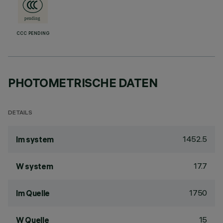
CCC PENDING
PHOTOMETRISCHE DATEN
DETAILS
1452.5
lm system
17.7
W system
1750
lm Quelle
15
W Quelle