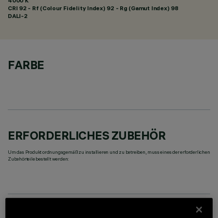
4000 K
CRI
92
- Rf (Colour Fidelity Index) 92 - Rg (Gamut Index) 98
DALI-2
FARBE
ERFORDERLICHES ZUBEHÖR
Um das Produkt ordnungsgemäß zu installieren und zu betreiben, muss eines der erforderlichen
Zubehörteile bestellt werden: