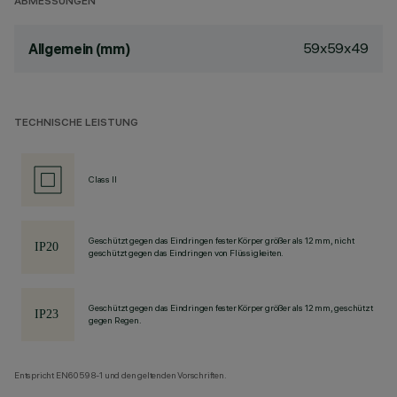
ABMESSUNGEN
59x59x49
Allgemein (mm)
TECHNISCHE LEISTUNG
Class II
Geschützt gegen das Eindringen fester Körper größer als 12 mm, nicht
geschützt gegen das Eindringen von Flüssigkeiten.
Geschützt gegen das Eindringen fester Körper größer als 12 mm, geschützt
gegen Regen.
Entspricht EN60598-1 und den geltenden Vorschriften.