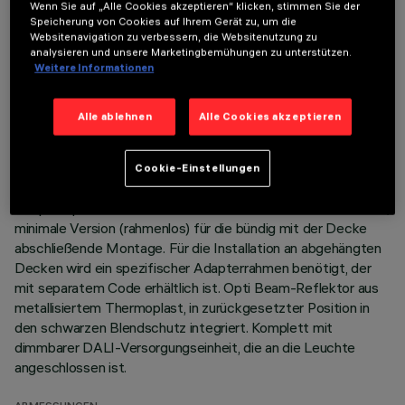
TECHNISCHE DATEN
Wenn Sie auf „Alle Cookies akzeptieren“ klicken, stimmen Sie der
Speicherung von Cookies auf Ihrem Gerät zu, um die
LETZTES UPDATE: 06.08.2026
Websitenavigation zu verbessern, die Websitenutzung zu
analysieren und unsere Marketingbemühungen zu unterstützen.
Weitere Informationen
BESCHREIBUNG
Miniaturisierte, lineare Einbauleuchte mit 15 optischen
Alle ablehnen
Alle Cookies akzeptieren
Elementen mit LED-Lampen - feste Optik. Trotz der sehr
kompakten Größe der Leuchte sorgt die patentierte
Technologie des optischen Systems für einen effizienten
Cookie-Einstellungen
Lichtfluss, hohen Sehkomfort und geringe Blendung.
Hauptkorpus mit strahlender Oberfläche aus Aluminium-Guss;
minimale Version (rahmenlos) für die bündig mit der Decke
abschließende Montage. Für die Installation an abgehängten
Decken wird ein spezifischer Adapterrahmen benötigt, der
mit separatem Code erhältlich ist. Opti Beam-Reflektor aus
metallisiertem Thermoplast, in zurückgesetzter Position in
den schwarzen Blendschutz integriert. Komplett mit
dimmbarer DALI-Versorgungseinheit, die an die Leuchte
angeschlossen ist.