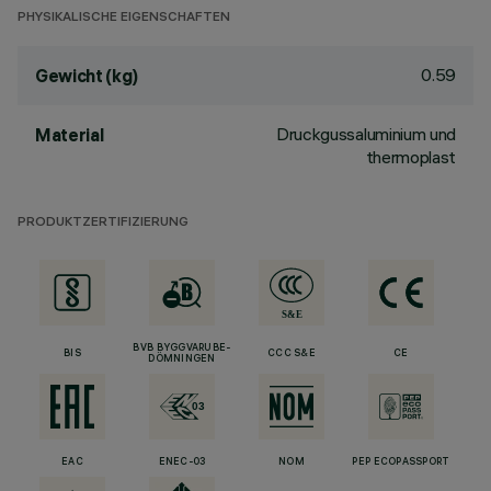
PHYSIKALISCHE EIGENSCHAFTEN
0.59
Gewicht (kg)
Druckgussaluminium und
Material
thermoplast
PRODUKTZERTIFIZIERUNG
BVB BYGGVARUBE-
BIS
CCC S&E
CE
DÖMNINGEN
EAC
ENEC-03
NOM
PEP ECOPASSPORT