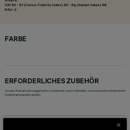
4000 K
CRI
92
- Rf (Colour Fidelity Index) 92 - Rg (Gamut Index) 98
DALI-2
FARBE
ERFORDERLICHES ZUBEHÖR
Um das Produkt ordnungsgemäß zu installieren und zu betreiben, muss eines der erforderlichen
Zubehörteile bestellt werden: