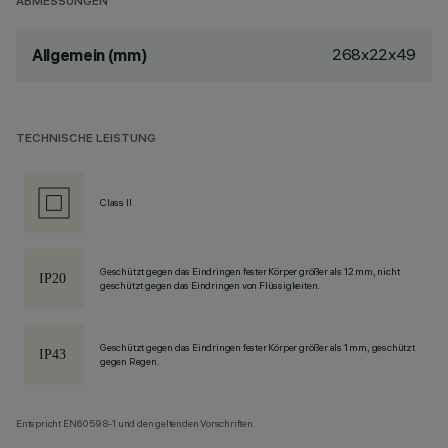
ABMESSUNGEN
268x22x49
Allgemein (mm)
TECHNISCHE LEISTUNG
Class II
Geschützt gegen das Eindringen fester Körper größer als 12 mm, nicht
geschützt gegen das Eindringen von Flüssigkeiten.
Geschützt gegen das Eindringen fester Körper größer als 1 mm, geschützt
gegen Regen.
Entspricht EN60598-1 und den geltenden Vorschriften.