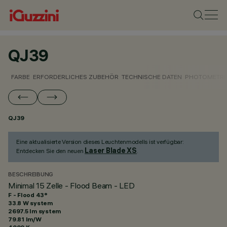
QJ39
FARBE
ERFORDERLICHES ZUBEHÖR
TECHNISCHE DATEN
PHOTOMETRI
QJ39
Eine aktualisierte Version dieses Leuchtenmodells ist verfügbar:
Laser Blade XS
Entdecken Sie den neuen
.
BESCHREIBUNG
Minimal 15 Zelle - Flood Beam - LED
F - Flood 43°
33.8 W system
2697.5 lm system
79.81 lm/W