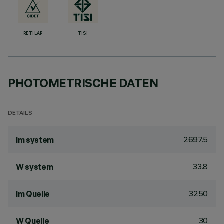
RETILAP
TISI
PHOTOMETRISCHE DATEN
DETAILS
2697.5
lm system
33.8
W system
3250
lm Quelle
30
W Quelle