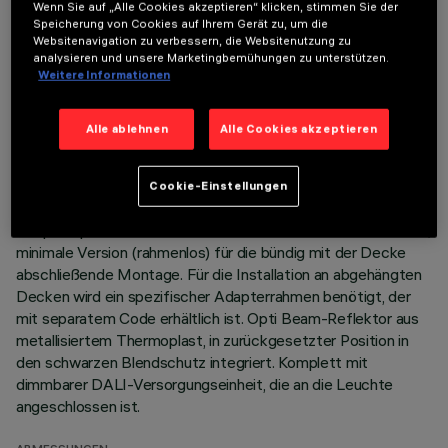
TECHNISCHE DATEN
Wenn Sie auf „Alle Cookies akzeptieren“ klicken, stimmen Sie der
Speicherung von Cookies auf Ihrem Gerät zu, um die
LETZTES UPDATE: 06.08.2026
Websitenavigation zu verbessern, die Websitenutzung zu
analysieren und unsere Marketingbemühungen zu unterstützen.
Weitere Informationen
BESCHREIBUNG
Miniaturisierte, lineare Einbauleuchte mit 15 optischen
Alle ablehnen
Alle Cookies akzeptieren
Elementen mit LED-Lampen - feste Optik. Trotz der sehr
kompakten Größe der Leuchte sorgt die patentierte
Technologie des optischen Systems für einen effizienten
Cookie-Einstellungen
Lichtfluss, hohen Sehkomfort und geringe Blendung.
Hauptkorpus mit strahlender Oberfläche aus Aluminium-Guss;
minimale Version (rahmenlos) für die bündig mit der Decke
abschließende Montage. Für die Installation an abgehängten
Decken wird ein spezifischer Adapterrahmen benötigt, der
mit separatem Code erhältlich ist. Opti Beam-Reflektor aus
metallisiertem Thermoplast, in zurückgesetzter Position in
den schwarzen Blendschutz integriert. Komplett mit
dimmbarer DALI-Versorgungseinheit, die an die Leuchte
angeschlossen ist.