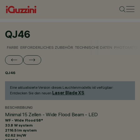
QJ46
FARBE
ERFORDERLICHES ZUBEHÖR
TECHNISCHE DATEN
PHOTOMETRI
QJ46
Eine aktualisierte Version dieses Leuchtenmodells ist verfügbar:
Laser Blade XS
Entdecken Sie den neuen
.
BESCHREIBUNG
Minimal 15 Zellen - Wide Flood Beam - LED
WF - Wide Flood 58°
33.8 W system
2116.5 lm system
62.62 lm/W