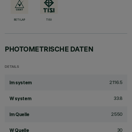
RETILAP
TISI
PHOTOMETRISCHE DATEN
DETAILS
2116.5
lm system
33.8
W system
2550
lm Quelle
30
W Quelle