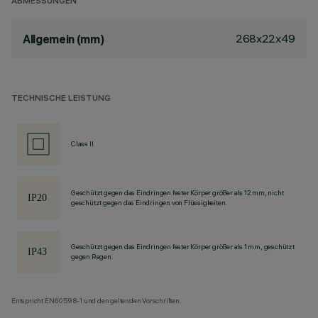
ABMESSUNGEN
268x22x49
Allgemein (mm)
TECHNISCHE LEISTUNG
Class II
Geschützt gegen das Eindringen fester Körper größer als 12 mm, nicht
geschützt gegen das Eindringen von Flüssigkeiten.
Geschützt gegen das Eindringen fester Körper größer als 1 mm, geschützt
gegen Regen.
Entspricht EN60598-1 und den geltenden Vorschriften.