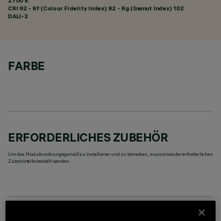
2700 K
CRI
92
- Rf (Colour Fidelity Index) 92 - Rg (Gamut Index) 102
DALI-2
FARBE
ERFORDERLICHES ZUBEHÖR
Um das Produkt ordnungsgemäß zu installieren und zu betreiben, muss eines der erforderlichen
Zubehörteile bestellt werden: