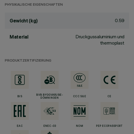
PHYSIKALISCHE EIGENSCHAFTEN
0.59
Gewicht (kg)
Druckgussaluminium und
Material
thermoplast
PRODUKTZERTIFIZIERUNG
BVB BYGGVARUBE-
BIS
CCC S&E
CE
DÖMNINGEN
EAC
ENEC-03
NOM
PEP ECOPASSPORT