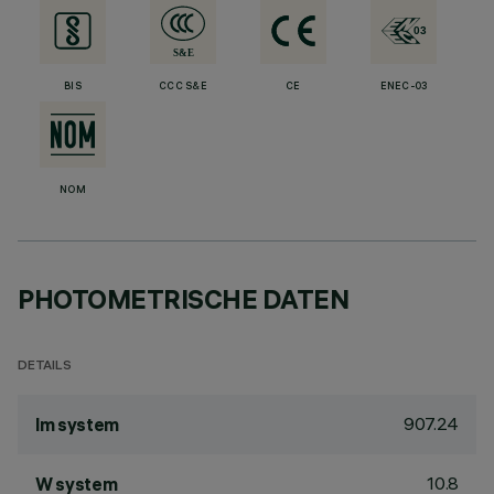
BIS
CCC S&E
CE
ENEC-03
NOM
PHOTOMETRISCHE DATEN
DETAILS
907.24
lm system
10.8
W system