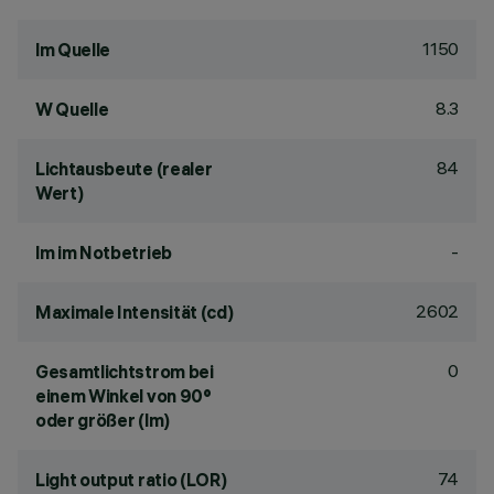
1150
lm Quelle
8.3
W Quelle
84
Lichtausbeute (realer
Wert)
-
lm im Notbetrieb
2602
Maximale Intensität (cd)
0
Gesamtlichtstrom bei
einem Winkel von 90°
oder größer (lm)
74
Light output ratio (LOR)