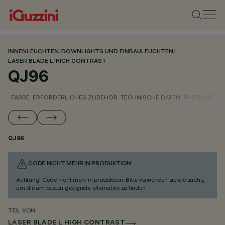
INNENLEUCHTEN
/
DOWNLIGHTS UND EINBAULEUCHTEN
/
LASER BLADE L
/
HIGH CONTRAST
QJ96
FARBE
ERFORDERLICHES ZUBEHÖR
TECHNISCHE DATEN
PHOTOMETRI
QJ96
CODE NICHT MEHR IN PRODUKTION
Achtung! Code nicht mehr in produktion. Bitte verwenden sie die suche,
um die am besten geeignete alternative zu finden.
TEIL VON
LASER BLADE L HIGH CONTRAST