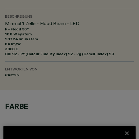
BESCHREIBUNG
Minimal 1 Zelle - Flood Beam - LED
F - Flood 30°
10.8 W system
907.24 lm system
84 lm/W
3000 K
CRI
92
- Rf (Colour Fidelity Index) 92 - Rg (Gamut Index) 99
ENTWORFEN VON
iGuzzini
FARBE