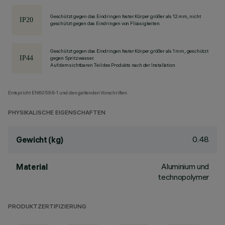
Geschützt gegen das Eindringen fester Körper größer als 12 mm, nicht
geschützt gegen das Eindringen von Flüssigkeiten.
Geschützt gegen das Eindringen fester Körper größer als 1 mm, geschützt
gegen Spritzwasser.
Auf dem sichtbaren Teil des Produkts nach der Installation
Entspricht EN60598-1 und den geltenden Vorschriften.
PHYSIKALISCHE EIGENSCHAFTEN
0.48
Gewicht (kg)
Aluminium und
Material
technopolymer
PRODUKTZERTIFIZIERUNG