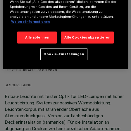
Wenn Sie auf „Alle Cookies akzeptieren“ klicken, stimmen Sie der
Speicherung von Cookies auf Ihrem Gerät zu, um die
ERFORDERLICHES ZUBEHÖR
Websitenavigation zu verbessern, die Websitenutzung zu
analysieren und unsere Marketingbemühungen zu unterstützen.
Weitere Informationen
Um das Produkt ordnungsgemäß zu installieren und zu betreiben, muss eines der erforderlichen
Zubehörteile bestellt werden:
Alle ablehnen
Alle Cookies akzeptieren
Cookie-Einstellungen
TECHNISCHE DATEN
LETZTES UPDATE: 01.08.2026
BESCHREIBUNG
Einbau-Leuchte mit fester Optik für LED-Lampen mit hoher
Leuchtleistung. System zur passiven Wärmeableitung.
Leuchtenkorpus mit strahlender Oberfläche aus
Aluminiumdruckguss- Version zur flächenbündigen
Deckeninstallation (rahmenlos). Für die Installation an
abgehängten Decken wird ein spezifischer Adapterrahmen