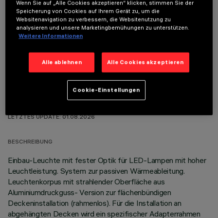
Wenn Sie auf „Alle Cookies akzeptieren“ klicken, stimmen Sie der
Speicherung von Cookies auf Ihrem Gerät zu, um die
ERFORDERLICHES ZUBEHÖR
Websitenavigation zu verbessern, die Websitenutzung zu
analysieren und unsere Marketingbemühungen zu unterstützen.
Weitere Informationen
Um das Produkt ordnungsgemäß zu installieren und zu betreiben, muss eines der erforderlichen
Zubehörteile bestellt werden:
Alle ablehnen
Alle Cookies akzeptieren
Cookie-Einstellungen
TECHNISCHE DATEN
LETZTES UPDATE: 01.08.2026
BESCHREIBUNG
Einbau-Leuchte mit fester Optik für LED-Lampen mit hoher
Leuchtleistung. System zur passiven Wärmeableitung.
Leuchtenkorpus mit strahlender Oberfläche aus
Aluminiumdruckguss- Version zur flächenbündigen
Deckeninstallation (rahmenlos). Für die Installation an
abgehängten Decken wird ein spezifischer Adapterrahmen