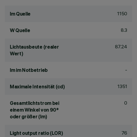
1150
lm Quelle
8.3
W Quelle
87.24
Lichtausbeute (realer
Wert)
-
lm im Notbetrieb
1351
Maximale Intensität (cd)
0
Gesamtlichtstrom bei
einem Winkel von 90°
oder größer (lm)
76
Light output ratio (LOR)