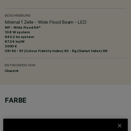
BESCHREIBUNG
Minimal 1 Zelle - Wide Flood Beam - LED
WF - Wide Flood 54°
10.8 W system
942.2 lm system
87.24 lm/W
3000 K
CRI
92
- Rf (Colour Fidelity Index) 92 - Rg (Gamut Index) 99
ENTWORFEN VON
iGuzzini
FARBE