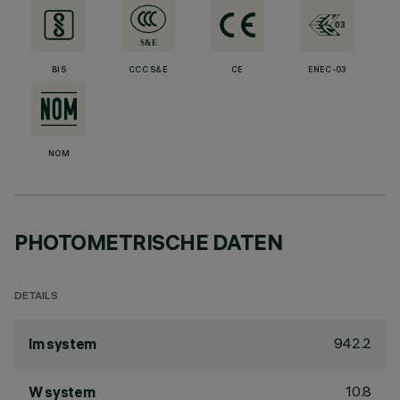
BIS
CCC S&E
CE
ENEC-03
NOM
PHOTOMETRISCHE DATEN
DETAILS
942.2
lm system
10.8
W system