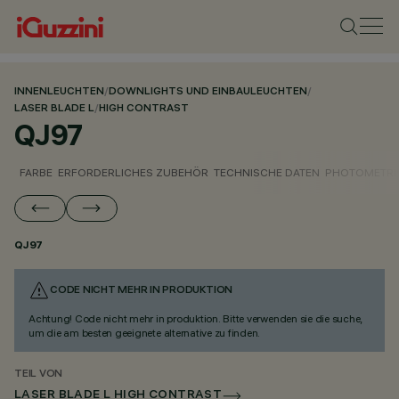
INNENLEUCHTEN
/
DOWNLIGHTS UND EINBAULEUCHTEN
/
LASER BLADE L
/
HIGH CONTRAST
QJ97
FARBE
ERFORDERLICHES ZUBEHÖR
TECHNISCHE DATEN
PHOTOMETRI
QJ97
CODE NICHT MEHR IN PRODUKTION
Achtung! Code nicht mehr in produktion. Bitte verwenden sie die suche,
um die am besten geeignete alternative zu finden.
TEIL VON
LASER BLADE L HIGH CONTRAST