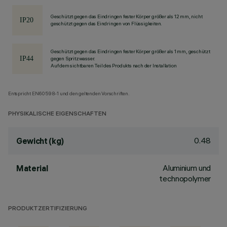
Geschützt gegen das Eindringen fester Körper größer als 12 mm, nicht
geschützt gegen das Eindringen von Flüssigkeiten.
Geschützt gegen das Eindringen fester Körper größer als 1 mm, geschützt
gegen Spritzwasser.
Auf dem sichtbaren Teil des Produkts nach der Installation
Entspricht EN60598-1 und den geltenden Vorschriften.
PHYSIKALISCHE EIGENSCHAFTEN
0.48
Gewicht (kg)
Aluminium und
Material
technopolymer
PRODUKTZERTIFIZIERUNG