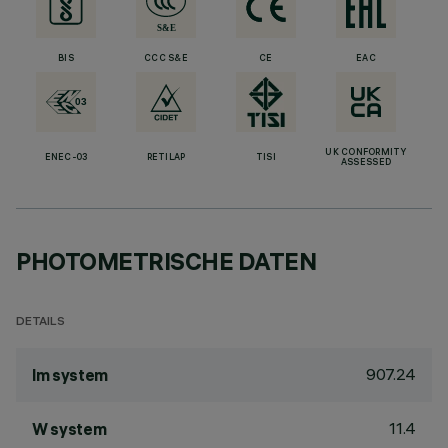
BIS
CCC S&E
CE
EAC
UK CONFORMITY
ENEC-03
RETILAP
TISI
ASSESSED
PHOTOMETRISCHE DATEN
DETAILS
907.24
lm system
11.4
W system