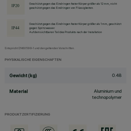
Geschützt gegen das Eindringen fester Körper größer als 12 mm, nicht
geschützt gegen das Eindringen von Flüssigkeiten.
Geschützt gegen das Eindringen fester Körper größer als 1 mm, geschützt
gegen Spritzwasser.
Auf dem sichtbaren Teil des Produkts nach der Installation
Entspricht EN60598-1 und den geltenden Vorschriften.
PHYSIKALISCHE EIGENSCHAFTEN
0.48
Gewicht (kg)
Aluminium und
Material
technopolymer
PRODUKTZERTIFIZIERUNG