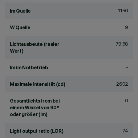
1150
lm Quelle
9
W Quelle
79.58
Lichtausbeute (realer
Wert)
-
lm im Notbetrieb
2602
Maximale Intensität (cd)
0
Gesamtlichtstrom bei
einem Winkel von 90°
oder größer (lm)
74
Light output ratio (LOR)