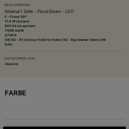
BESCHREIBUNG
Minimal 1 Zelle - Flood Beam - LED
F - Flood 30°
11.4 W system
907.24 lm system
79.58 lm/W
2700 K
CRI
92
- Rf (Colour Fidelity Index) 92 - Rg (Gamut Index) 99
DALI
ENTWORFEN VON
iGuzzini
FARBE