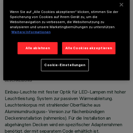
ERFORDERLICHES ZUBEHÖR
Wenn Sie auf „Alle Cookies akzeptieren“ klicken, stimmen Sie der
Um das Produkt ordnungsgemäß zu installieren und zu betreiben, muss eines der erforderlichen
Speicherung von Cookies auf Ihrem Gerät zu, um die
Zubehörteile bestellt werden:
Websitenavigation zu verbessern, die Websitenutzung zu
analysieren und unsere Marketingbemühungen zu unterstützen.
Weitere Informationen
Alle ablehnen
Alle Cookies akzeptieren
TECHNISCHE DATEN
Cookie-Einstellungen
LETZTES UPDATE: 06.08.2026
BESCHREIBUNG
Einbau-Leuchte mit fester Optik für LED-Lampen mit hoher
Leuchtleistung. System zur passiven Wärmeableitung.
Leuchtenkorpus mit strahlender Oberfläche aus
Aluminiumdruckguss- Version zur flächenbündigen
Deckeninstallation (rahmenlos). Für die Installation an
abgehängten Decken wird ein spezifischer Adapterrahmen
benötigt, der mit separatem Code erhältlich ist.