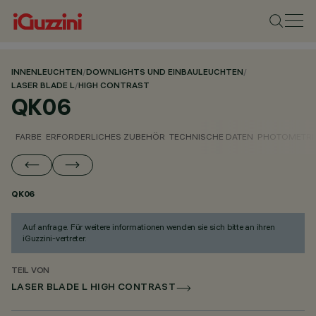
INNENLEUCHTEN
/
DOWNLIGHTS UND EINBAULEUCHTEN
/
LASER BLADE L
/
HIGH CONTRAST
QK06
FARBE
ERFORDERLICHES ZUBEHÖR
TECHNISCHE DATEN
PHOTOMETRI
QK06
Auf anfrage. Für weitere informationen wenden sie sich bitte an ihren
iGuzzini-vertreter.
TEIL VON
LASER BLADE L HIGH CONTRAST