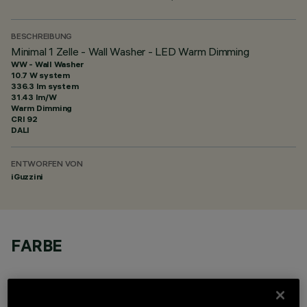
BESCHREIBUNG
Minimal 1 Zelle - Wall Washer - LED Warm Dimming
WW - Wall Washer
10.7 W system
336.3 lm system
31.43 lm/W
Warm Dimming
CRI
92
DALI
ENTWORFEN VON
iGuzzini
FARBE