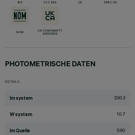
BIS
CCC S&E
CE
ENEC-03
UK CONFORMITY
NOM
ASSESSED
PHOTOMETRISCHE DATEN
DETAILS
336.3
lm system
10.7
W system
590
lm Quelle