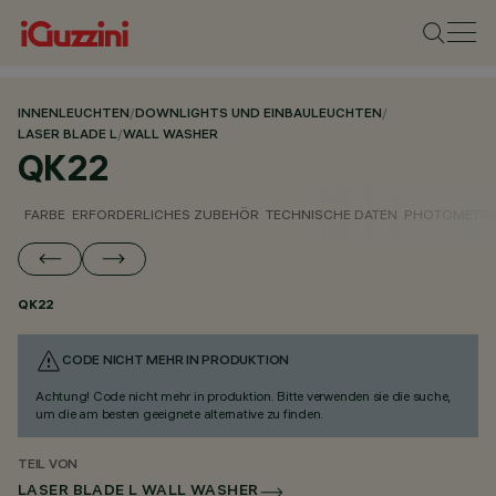
INNENLEUCHTEN
/
DOWNLIGHTS UND EINBAULEUCHTEN
/
LASER BLADE L
/
WALL WASHER
QK22
FARBE
ERFORDERLICHES ZUBEHÖR
TECHNISCHE DATEN
PHOTOMETRI
QK22
CODE NICHT MEHR IN PRODUKTION
Achtung! Code nicht mehr in produktion. Bitte verwenden sie die suche,
um die am besten geeignete alternative zu finden.
TEIL VON
LASER BLADE L WALL WASHER