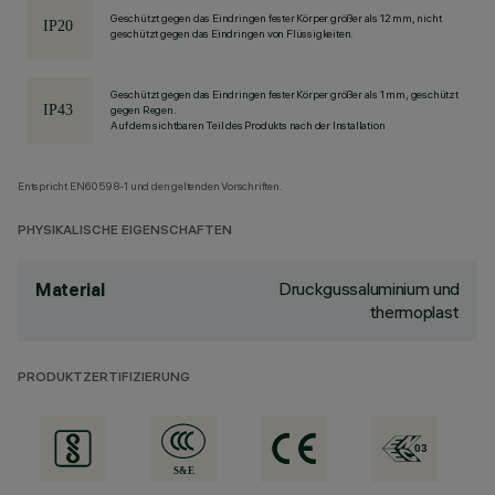
Geschützt gegen das Eindringen fester Körper größer als 12 mm, nicht
geschützt gegen das Eindringen von Flüssigkeiten.
Geschützt gegen das Eindringen fester Körper größer als 1 mm, geschützt
gegen Regen.
Auf dem sichtbaren Teil des Produkts nach der Installation
Entspricht EN60598-1 und den geltenden Vorschriften.
PHYSIKALISCHE EIGENSCHAFTEN
Druckgussaluminium und
Material
thermoplast
PRODUKTZERTIFIZIERUNG