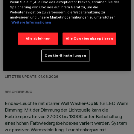
Wenn Sie auf „Alle Cookies akzeptieren“ klicken, stimmen Sie der
Speicherung von Cookies auf Ihrem Gerät zu, um die
Websitenavigation zu verbessern, die Websitenutzung zu
ERFORDERLICHES ZUBEHÖR
analysieren und unsere Marketingbemühungen zu unterstützen.
Weitere Informationen
Um das Produkt ordnungsgemäß zu installieren und zu betreiben, muss eines der erforderlichen
Zubehörteile bestellt werden:
Alle ablehnen
Alle Cookies akzeptieren
Cookie-Einstellungen
TECHNISCHE DATEN
LETZTES UPDATE: 01.08.2026
BESCHREIBUNG
Einbau-Leuchte mit starrer Wall Washer-Optik für LED Warm
Dimming: Mit der Dimmung der Lichtquelle kann die
Farbtemperatur von 2700K bis 1800K unter Beibehaltung
eines hohen Farbwiedergabeindexes variiert werden. System
zur passiven Wärmeableitung. Leuchtenkorpus mit