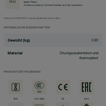
gegen Regen.
Auf dem sichtbaren Teil des Produkts nach der Installation
Entspricht EN60598-1 und den geltenden Vorschriften.
PHYSIKALISCHE EIGENSCHAFTEN
0.81
Gewicht (kg)
Druckgussaluminium und
Material
thermoplast
PRODUKTZERTIFIZIERUNG
BIS
CCC S&E
CE
EAC