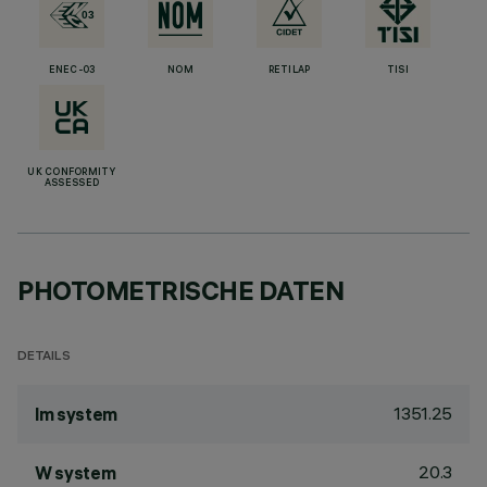
ENEC-03
NOM
RETILAP
TISI
UK CONFORMITY
ASSESSED
PHOTOMETRISCHE DATEN
DETAILS
1351.25
lm system
20.3
W system