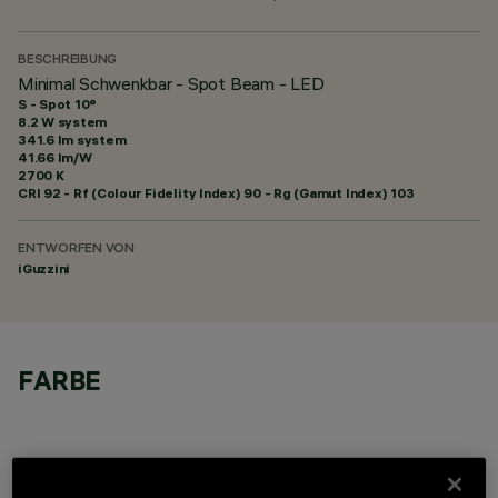
BESCHREIBUNG
Minimal Schwenkbar - Spot Beam - LED
S - Spot 10°
8.2 W system
341.6 lm system
41.66 lm/W
2700 K
CRI
92
- Rf (Colour Fidelity Index) 90 - Rg (Gamut Index) 103
ENTWORFEN VON
iGuzzini
FARBE