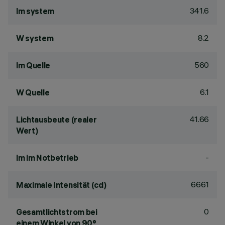
341.6
lm system
8.2
W system
560
lm Quelle
6.1
W Quelle
41.66
Lichtausbeute (realer
Wert)
-
lm im Notbetrieb
6661
Maximale Intensität (cd)
0
Gesamtlichtstrom bei
einem Winkel von 90°