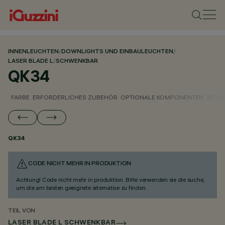
INNENLEUCHTEN
/
DOWNLIGHTS UND EINBAULEUCHTEN
/
LASER BLADE L
/
SCHWENKBAR
QK34
FARBE
ERFORDERLICHES ZUBEHÖR
OPTIONALE KOMPONENTEN
TECH
QK34
CODE NICHT MEHR IN PRODUKTION
Achtung! Code nicht mehr in produktion. Bitte verwenden sie die suche,
um die am besten geeignete alternative zu finden.
TEIL VON
LASER BLADE L SCHWENKBAR