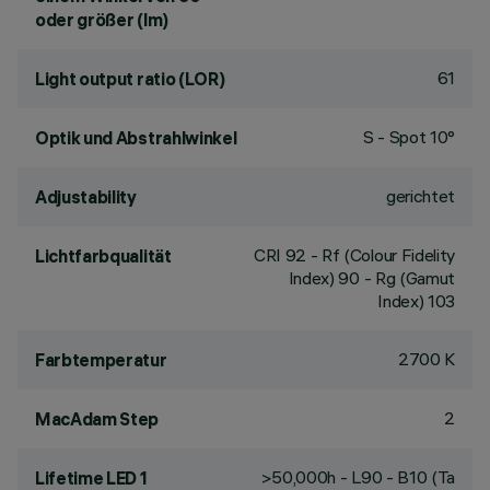
oder größer (lm)
61
Light output ratio (LOR)
S - Spot 10°
Optik und Abstrahlwinkel
gerichtet
Adjustability
CRI
92
- Rf (Colour Fidelity
Lichtfarbqualität
Index) 90 - Rg (Gamut
Index) 103
2700 K
Farbtemperatur
2
MacAdam Step
>50,000h - L90 - B10 (Ta
Lifetime LED 1