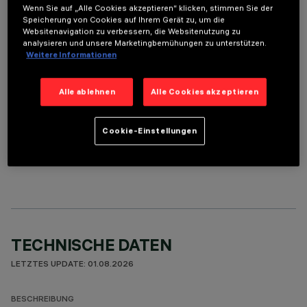
Wenn Sie auf „Alle Cookies akzeptieren“ klicken, stimmen Sie der
Speicherung von Cookies auf Ihrem Gerät zu, um die
ERFORDERLICHES ZUBEHÖR
Websitenavigation zu verbessern, die Websitenutzung zu
analysieren und unsere Marketingbemühungen zu unterstützen.
Um das Produkt ordnungsgemäß zu installieren und zu betreiben, muss eines der erforderlichen
Weitere Informationen
Zubehörteile bestellt werden:
Alle ablehnen
Alle Cookies akzeptieren
Cookie-Einstellungen
OPTIONALE KOMPONENTEN
TECHNISCHE DATEN
LETZTES UPDATE: 01.08.2026
BESCHREIBUNG