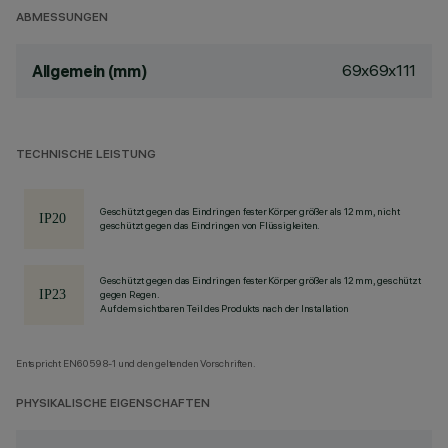
ABMESSUNGEN
69x69x111
Allgemein (mm)
TECHNISCHE LEISTUNG
Geschützt gegen das Eindringen fester Körper größer als 12 mm, nicht
geschützt gegen das Eindringen von Flüssigkeiten.
Geschützt gegen das Eindringen fester Körper größer als 12 mm, geschützt
gegen Regen.
Auf dem sichtbaren Teil des Produkts nach der Installation
Entspricht EN60598-1 und den geltenden Vorschriften.
PHYSIKALISCHE EIGENSCHAFTEN