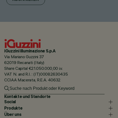
iGuzzini illuminazione S.p.A
Via Mariano Guzzini 37
62019 Recanati (Italy)
Share Capital €21.050.000,00 i.v.
VAT N. and R.I. : (IT)00082630435
CCIAA Macerata, R.E.A. 40632
Kontakte und Standorte
Social
Produkte
Über uns