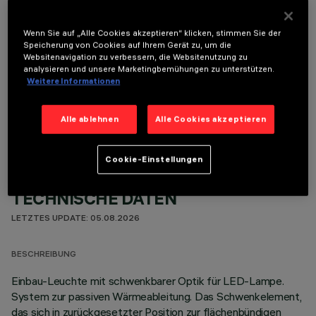
Zubehörteile bestellt werden:
Wenn Sie auf „Alle Cookies akzeptieren“ klicken, stimmen Sie der
Speicherung von Cookies auf Ihrem Gerät zu, um die
Websitenavigation zu verbessern, die Websitenutzung zu
analysieren und unsere Marketingbemühungen zu unterstützen.
Weitere Informationen
OPTIONALE KOMPONENTEN
Alle ablehnen
Alle Cookies akzeptieren
Cookie-Einstellungen
TECHNISCHE DATEN
LETZTES UPDATE: 05.08.2026
BESCHREIBUNG
Einbau-Leuchte mit schwenkbarer Optik für LED-Lampe.
System zur passiven Wärmeableitung. Das Schwenkelement,
das sich in zurückgesetzter Position zur flächenbündigen