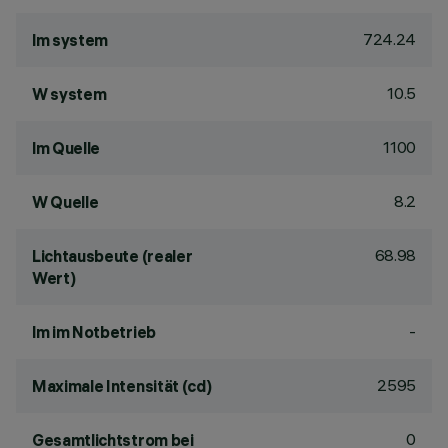
724.24
lm system
10.5
W system
1100
lm Quelle
8.2
W Quelle
68.98
Lichtausbeute (realer
Wert)
-
lm im Notbetrieb
2595
Maximale Intensität (cd)
0
Gesamtlichtstrom bei