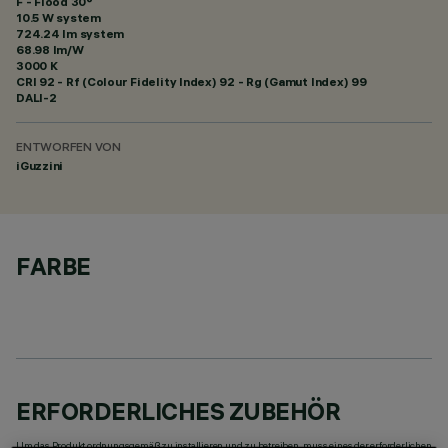
F - Flood 30°
10.5 W system
724.24 lm system
68.98 lm/W
3000 K
CRI
92
- Rf (Colour Fidelity Index) 92 - Rg (Gamut Index) 99
DALI-2
ENTWORFEN VON
iGuzzini
FARBE
ERFORDERLICHES ZUBEHÖR
Um das Produkt ordnungsgemäß zu installieren und zu betreiben, muss eines der erforderlichen