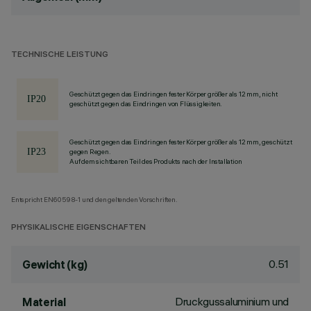
TECHNISCHE LEISTUNG
Geschützt gegen das Eindringen fester Körper größer als 12 mm, nicht
geschützt gegen das Eindringen von Flüssigkeiten.
Geschützt gegen das Eindringen fester Körper größer als 12 mm, geschützt
gegen Regen.
Auf dem sichtbaren Teil des Produkts nach der Installation
Entspricht EN60598-1 und den geltenden Vorschriften.
PHYSIKALISCHE EIGENSCHAFTEN
0.51
Gewicht (kg)
Druckgussaluminium und
Material