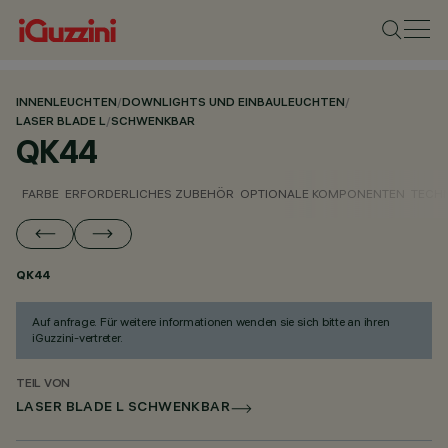
INNENLEUCHTEN
/
DOWNLIGHTS UND EINBAULEUCHTEN
/
LASER BLADE L
/
SCHWENKBAR
QK44
FARBE
ERFORDERLICHES ZUBEHÖR
OPTIONALE KOMPONENTEN
TECH
QK44
Auf anfrage. Für weitere informationen wenden sie sich bitte an ihren
iGuzzini-vertreter.
TEIL VON
LASER BLADE L SCHWENKBAR