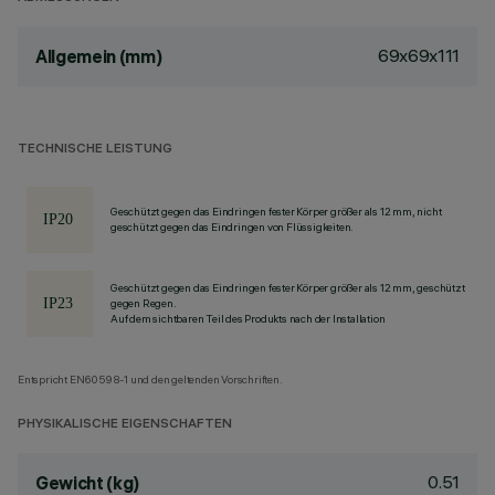
69x69x111
Allgemein (mm)
TECHNISCHE LEISTUNG
Geschützt gegen das Eindringen fester Körper größer als 12 mm, nicht
geschützt gegen das Eindringen von Flüssigkeiten.
Geschützt gegen das Eindringen fester Körper größer als 12 mm, geschützt
gegen Regen.
Auf dem sichtbaren Teil des Produkts nach der Installation
Entspricht EN60598-1 und den geltenden Vorschriften.
PHYSIKALISCHE EIGENSCHAFTEN
0.51
Gewicht (kg)