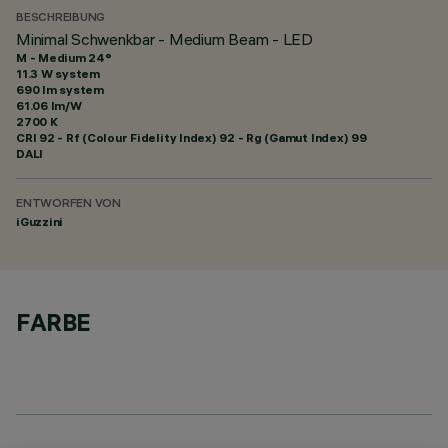
BESCHREIBUNG
Minimal Schwenkbar - Medium Beam - LED
M - Medium 24°
11.3 W system
690 lm system
61.06 lm/W
2700 K
CRI
92
- Rf (Colour Fidelity Index) 92 - Rg (Gamut Index) 99
DALI
ENTWORFEN VON
iGuzzini
FARBE