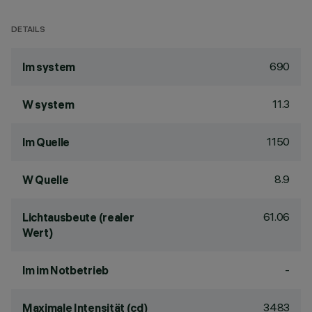
DETAILS
690
lm system
11.3
W system
1150
lm Quelle
8.9
W Quelle
61.06
Lichtausbeute (realer
Wert)
-
lm im Notbetrieb
3483
Maximale Intensität (cd)