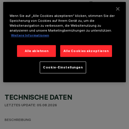
ERFORDERLICHES ZUBEHÖR
Um das Produkt ordnungsgemäß zu installieren und zu betreiben, muss eines der erforderlichen
Wenn Sie auf „Alle Cookies akzeptieren“ klicken, stimmen Sie der
Zubehörteile bestellt werden:
Speicherung von Cookies auf Ihrem Gerät zu, um die
Websitenavigation zu verbessern, die Websitenutzung zu
analysieren und unsere Marketingbemühungen zu unterstützen.
Weitere Informationen
Alle ablehnen
Alle Cookies akzeptieren
OPTIONALE KOMPONENTEN
Cookie-Einstellungen
TECHNISCHE DATEN
LETZTES UPDATE: 05.08.2026
BESCHREIBUNG